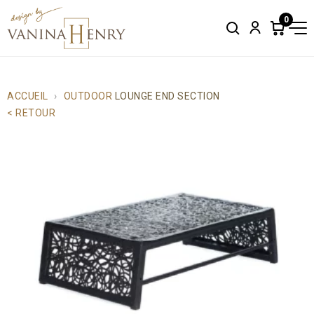
0
Search
Account
Items
in
cart:
0
ACCUEIL
OUTDOOR
LOUNGE END SECTION
< RETOUR