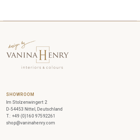
à
à
474,00€
375,00€
SHOWROOM
Im Stolzenwingert 2
D-54453 Nittel, Deutschland
T.:
+49 (0)160 97592261
shop@vaninahenry.com