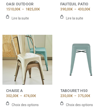
OASI OUTDOOR
FAUTEUIL PATIO
Plage
Plage
1510,00
€
–
1825,00
€
390,00
€
–
430,00
€
de
de
prix :
prix :
Lire la suite
Lire la suite
1510,00€
390,00€
à
à
1825,00€
430,00€
Ce
Ce
produit
produit
a
a
plusieurs
plusieurs
variations.
variations.
Les
Les
options
options
peuvent
peuvent
être
être
choisies
choisies
sur
sur
la
la
CHAISE A
TABOURET H50
page
page
Plage
Plage
302,00
€
–
474,00
€
230,00
€
–
375,00
€
du
du
de
de
produit
produit
prix :
prix :
Choix des options
Choix des options
302,00€
230,00€