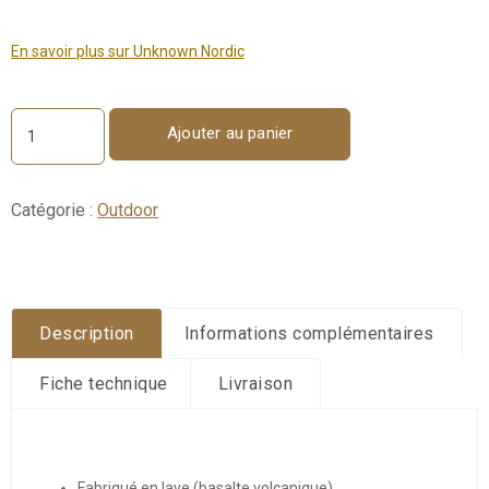
En savoir plus sur Unknown Nordic
Ajouter au panier
quantité
de
LOUNGE
End
Catégorie :
Outdoor
section
Description
Informations complémentaires
Fiche technique
Livraison
Fabriqué en lave (basalte volcanique)