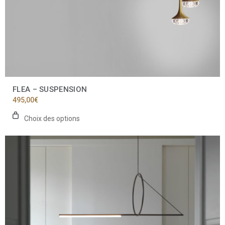
FLEA – SUSPENSION
495,00
€
Choix des options
Ce
produit
a
plusieurs
variations.
Les
options
peuvent
être