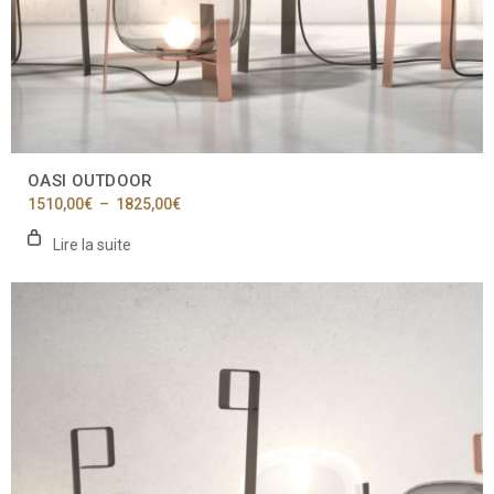
OASI OUTDOOR
Plage
1510,00
€
–
1825,00
€
de
prix :
Lire la suite
1510,00€
à
1825,00€