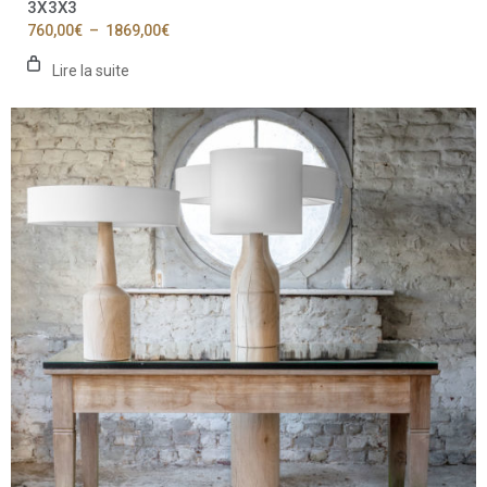
3X3X3
Plage
760,00
€
–
1869,00
€
de
prix :
Lire la suite
760,00€
à
1869,00€