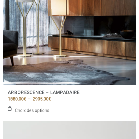
être
choisies
sur
la
page
du
produit
ARBORESCENCE – LAMPADAIRE
Plage
1880,00
€
–
2905,00
€
de
prix :
Choix des options
1880,00€
à
Ce
2905,00€
produit
a