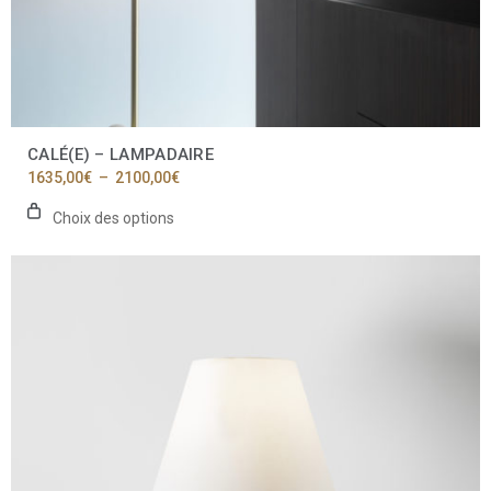
CALÉ(E) – LAMPADAIRE
Plage
1635,00
€
–
2100,00
€
de
prix :
Choix des options
1635,00€
à
Ce
2100,00€
produit
a
plusieurs
variations.
Les
options
peuvent
être
choisies
sur