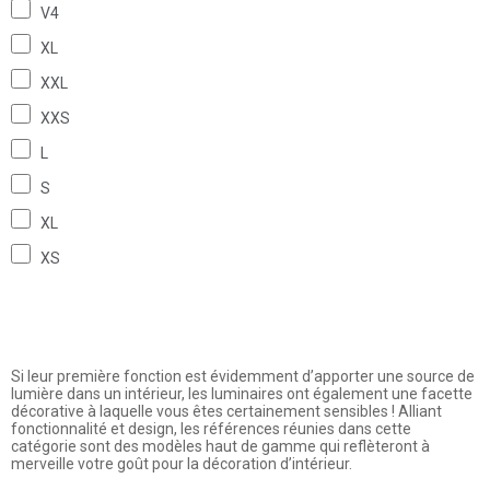
V4
XL
XXL
XXS
L
S
XL
XS
Si leur première fonction est évidemment d’apporter une source de
lumière dans un intérieur, les luminaires ont également une facette
décorative à laquelle vous êtes certainement sensibles ! Alliant
fonctionnalité et design, les références réunies dans cette
catégorie sont des modèles haut de gamme qui reflèteront à
merveille votre goût pour la décoration d’intérieur.