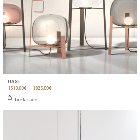
OASI
Plage
1510,00
€
–
1825,00
€
de
prix :
Lire la suite
1510,00€
à
1825,00€