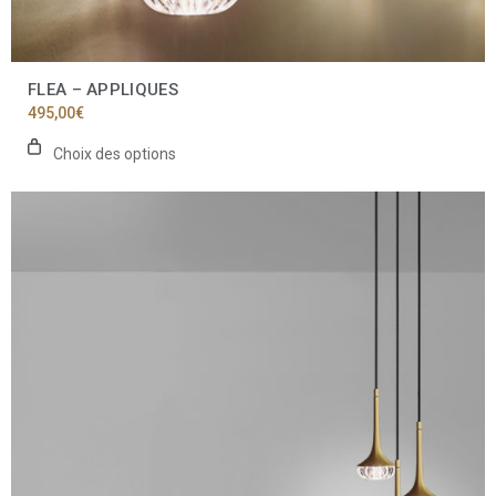
FLEA – APPLIQUES
495,00
€
Choix des options
Ce
produit
a
plusieurs
variations.
Les
options
peuvent
être
choisies
sur
la
page
du
produit