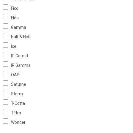
Fico
Fléa
Gamma
Half & Half
Ice
IP Cornet
IP Gamma
OASI
Saturne
Storm
T-Cotta
Tétra
Wonder