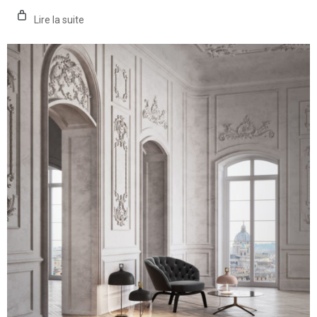
de
prix :
Lire la suite
775,00€
à
2119,00€