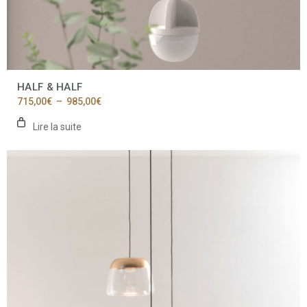
HALF & HALF
Plage
715,00
€
–
985,00
€
de
prix :
Lire la suite
715,00€
à
985,00€