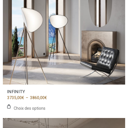
peuvent
être
choisies
sur
la
page
du
produit
INFINITY
Plage
3735,00
€
–
3860,00
€
de
prix :
Choix des options
3735,00€
à
3860,00€