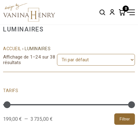
0
Search
Account
Items
in
cart:
LUMINAIRES
0
ACCUEIL
› LUMINAIRES
Affichage de 1–24 sur 38
résultats
TARIFS
199,00 €
—
3 735,00 €
Filtrer