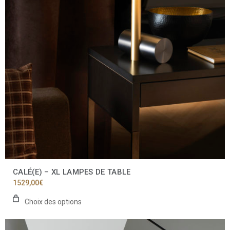
options
peuvent
être
choisies
sur
la
page
du
produit
CALÉ(E) – XL LAMPES DE TABLE
1529,00
€
Choix des options
Ce