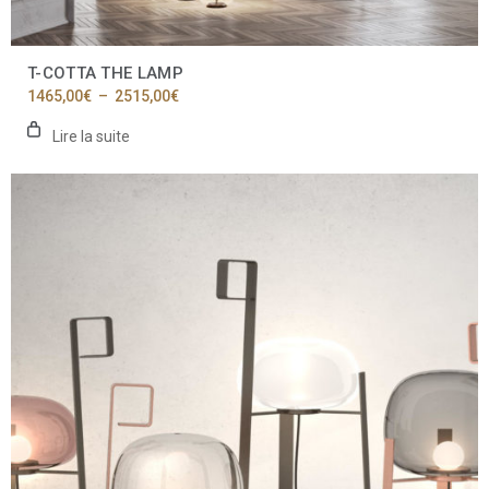
T-COTTA THE LAMP
Plage
1465,00
€
–
2515,00
€
de
prix :
Lire la suite
1465,00€
à
2515,00€