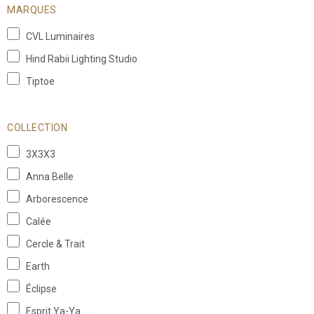
MARQUES
CVL Luminaires
Hind Rabii Lighting Studio
Tiptoe
COLLECTION
3X3X3
Anna Belle
Arborescence
Calée
Cercle & Trait
Earth
Éclipse
Esprit Ya-Ya