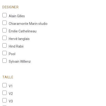
DESIGNER
Alain Gilles
Chiaramonte Marin studio
Émilie Cathelineau
Hervé langlais
Hind Rabii
Pool
Sylvain Willenz
TAILLE
V1
V2
V3