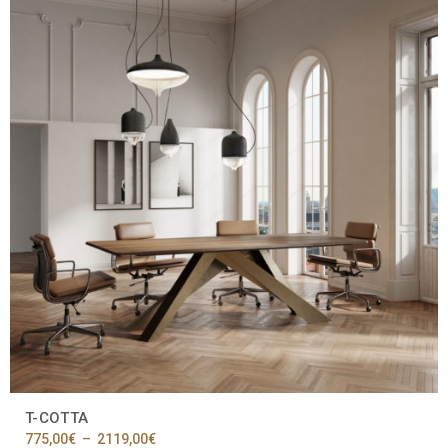
T-COTTA
Plage
775,00
€
–
2119,00
€