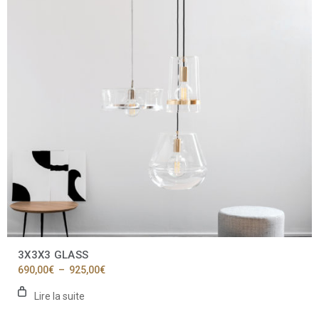
3X3X3 GLASS
Plage
690,00
€
–
925,00
€
de
prix :
Lire la suite
690,00€
à