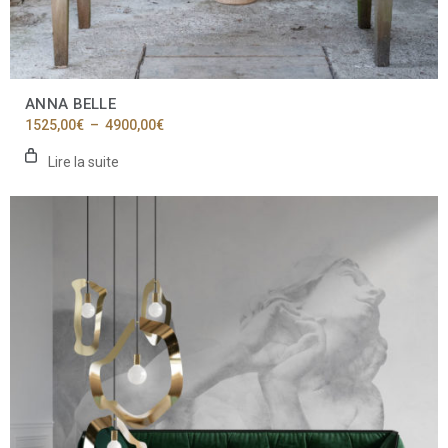
ANNA BELLE
Plage
1525,00
€
–
4900,00
€
de
prix :
Lire la suite
1525,00€
à
4900,00€