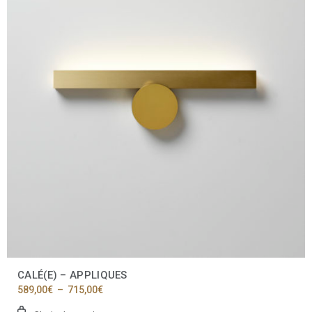
plusieurs
variations.
Les
options
peuvent
être
choisies
sur
la
page
du
produit
CALÉ(E) – APPLIQUES
Plage
589,00
€
–
715,00
€
de
prix :