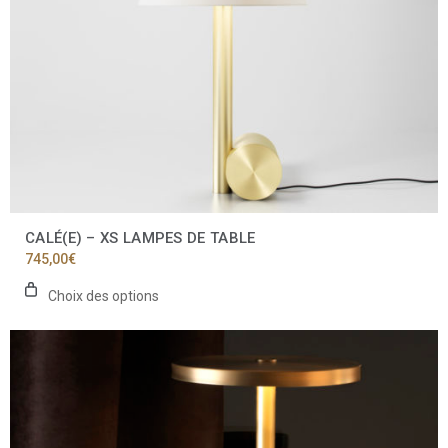
la
page
du
produit
CALÉ(E) – XS LAMPES DE TABLE
745,00
€
Choix des options
Ce
produit
a
plusieurs
variations.
Les