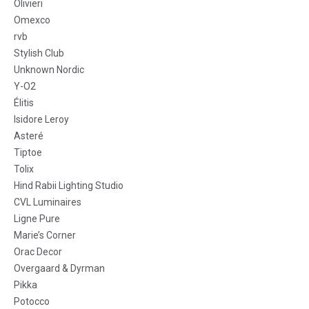
Olivieri
Omexco
rvb
Stylish Club
Unknown Nordic
Y-O2
Élitis
Isidore Leroy
Asteré
Tiptoe
Tolix
Hind Rabii Lighting Studio
CVL Luminaires
Ligne Pure
Marie’s Corner
Orac Decor
Overgaard & Dyrman
Pikka
Potocco