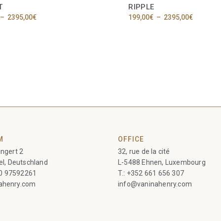
T
RIPPLE
Plage
Plage
–
2395,00
€
199,00
€
–
2395,00
€
de
de
Ce
prix :
prix :
produit
1119,00€
199,00€
a
à
à
2395,00€
plusieurs
2395,00
variations.
Les
options
peuvent
être
choisies
sur
la
M
OFFICE
page
du
ngert 2
32, rue de la cité
produit
el, Deutschland
L-5488 Ehnen, Luxembourg
60 97592261
T.:
+352 661 656 307
ahenry.com
info@vaninahenry.com