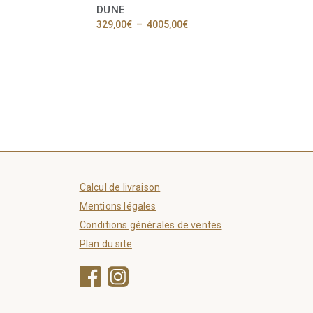
DUNE
Plage
329,00
€
–
4005,00
€
de
Ce
prix :
produit
329,00€
a
à
€
plusieurs
4005,00€
variations.
Les
options
peuvent
être
choisies
sur
la
Calcul de livraison
page
Mentions légales
du
Conditions générales de ventes
produit
Plan du site
Facebook
Instagram