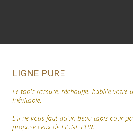
LIGNE PURE
Le tapis rassure, réchauffe, habille votre u
inévitable.
S’il ne vous faut qu’un beau tapis pour p
propose ceux de LIGNE PURE.