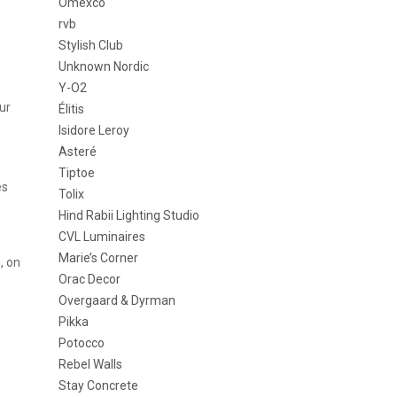
Omexco
rvb
Stylish Club
Unknown Nordic
Y-O2
eur
Élitis
Isidore Leroy
Asteré
Tiptoe
es
Tolix
Hind Rabii Lighting Studio
CVL Luminaires
Marie’s Corner
, on
Orac Decor
Overgaard & Dyrman
Pikka
Potocco
Rebel Walls
Stay Concrete