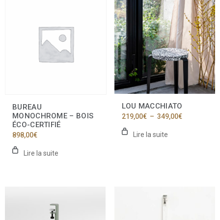
LOU MACCHIATO
BUREAU
MONOCHROME – BOIS
Plage
219,00
€
–
349,00
€
de
ÉCO-CERTIFIÉ
prix :
Lire la suite
898,00
€
219,00€
à
Lire la suite
349,00€