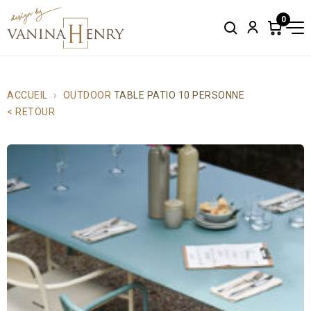
0
Search
Account
Items
in
cart:
0
ACCUEIL
OUTDOOR
TABLE PATIO 10 PERSONNE
< RETOUR