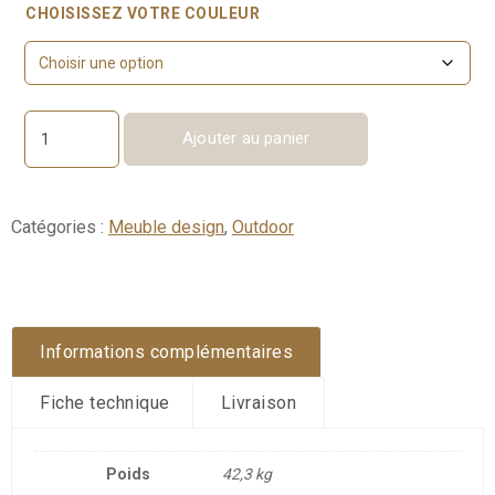
CHOISISSEZ VOTRE COULEUR
Ajouter au panier
quantité
de
Table
PATIO
Catégories :
Meuble design
,
Outdoor
10
personne
Informations complémentaires
Fiche technique
Livraison
Poids
42,3 kg