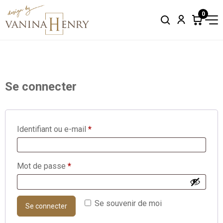
0
Search
Account
Items
in
cart:
0
Se connecter
Obligatoire
Identifiant ou e-mail
*
Obligatoire
Mot de passe
*
Se souvenir de moi
Se connecter