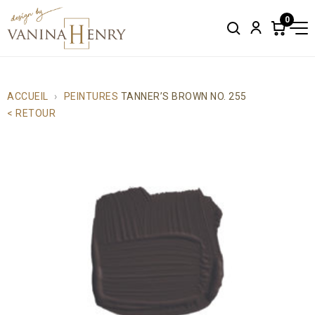
0
Search
Account
Items
in
cart:
0
ACCUEIL
PEINTURES
TANNER’S BROWN NO. 255
< RETOUR