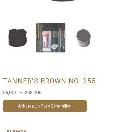
TANNER’S BROWN NO. 255
Plage
56,00
€
–
243,00
€
de
prix :
Achetez Un Pot d’Échantillon
56,00€
à
243,00€
SURFACE