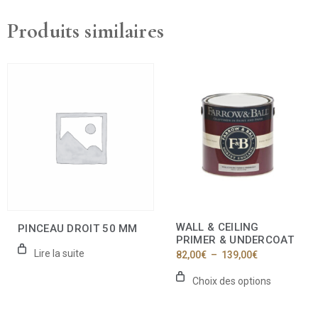
Produits similaires
Ce
produit
a
plusieurs
variations.
Les
options
peuvent
être
choisies
sur
la
WALL & CEILING
PINCEAU DROIT 50 MM
page
PRIMER & UNDERCOAT
du
Lire la suite
Plage
82,00
€
–
139,00
€
produit
de
prix :
Choix des options
82,00€
à
139,00€