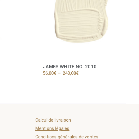
JAMES WHITE NO. 2010
Plage
56,00
€
–
243,00
€
de
Ce
prix :
produit
56,00€
a
à
plusieurs
243,00€
variations.
Les
options
Calcul de livraison
peuvent
être
Mentions légales
choisies
Conditions générales de ventes