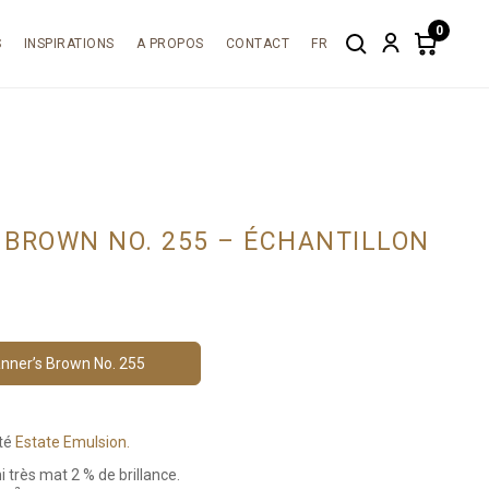
0
S
INSPIRATIONS
A PROPOS
CONTACT
FR
Search
Account
Items
in
cart:
0
 BROWN NO. 255 – ÉCHANTILLON
nner’s Brown No. 255
ité
Estate Emulsion.
i très mat 2 % de brillance.