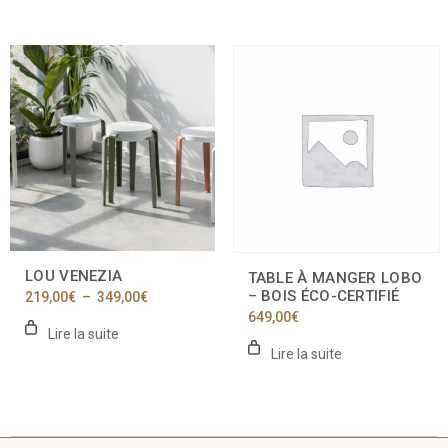
LOU VENEZIA
TABLE À MANGER LOBO
– BOIS ÉCO-CERTIFIÉ
Plage
219,00
€
–
349,00
€
de
649,00
€
prix :
Lire la suite
219,00€
Lire la suite
à
349,00€