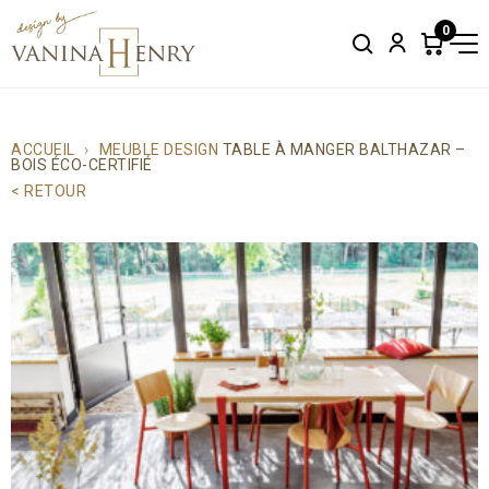
0
Search
Account
Items
in
cart:
0
ACCUEIL
MEUBLE DESIGN
TABLE À MANGER BALTHAZAR –
BOIS ÉCO-CERTIFIÉ
< RETOUR