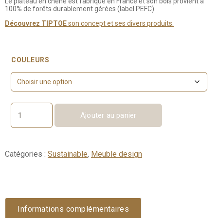
Le plateau en chêne est fabriqué en France et son bois provient à
100% de forêts durablement gérées (label PEFC)
Découvrez TIPTOE
son concept et ses divers produits.
COULEURS
Ajouter au panier
quantité
de
Table
à
Catégories :
Sustainable
,
Meuble design
manger
BALTHAZAR
–
bois
éco-
certifié
Informations complémentaires