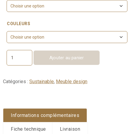
COULEURS
Ajouter au panier
quantité
de
Lou
Chêne
Catégories :
Sustainable
,
Meuble design
Teinté
Informations complémentaires
Fiche technique
Livraison