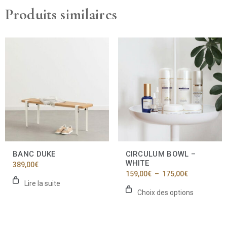
Produits similaires
Ce
produit
a
plusieurs
variations.
Les
options
peuvent
être
choisies
sur
la
BANC DUKE
CIRCULUM BOWL –
page
WHITE
389,00
€
du
Plage
159,00
€
–
175,00
€
produit
de
Lire la suite
prix :
Choix des options
159,00€
à
175,00€