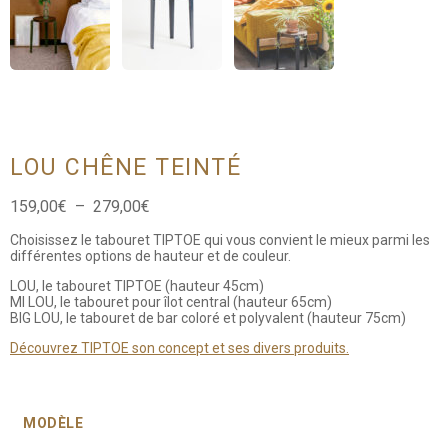
LOU CHÊNE TEINTÉ
Plage
159,00
€
–
279,00
€
de
Choisissez le tabouret TIPTOE qui vous convient le mieux parmi les
prix :
différentes options de hauteur et de couleur.
159,00€
à
LOU, le tabouret TIPTOE (hauteur 45cm)
279,00€
MI LOU, le tabouret pour îlot central (hauteur 65cm)
BIG LOU, le tabouret de bar coloré et polyvalent (hauteur 75cm)
Découvrez TIPTOE son concept et ses divers produits.
MODÈLE