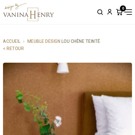
0
Search
Account
Items
in
cart:
0
ACCUEIL
MEUBLE DESIGN
LOU CHÊNE TEINTÉ
< RETOUR