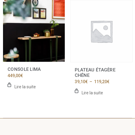
CONSOLE LIMA
PLATEAU ÉTAGÈRE
CHÊNE
449,00
€
Plage
39,10
€
–
119,20
€
de
Lire la suite
prix :
Lire la suite
39,10€
à
119,20€