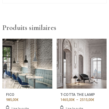
Produits similaires
FICO
T-COTTA THE LAMP
Plage
985,00
€
1465,00
€
–
2515,00
€
de
prix :
Lire la suite
Lire la suite