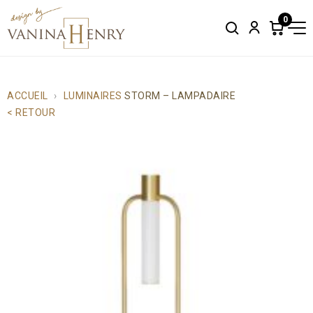
0
Search
Account
Items
in
cart:
0
ACCUEIL
LUMINAIRES
STORM – LAMPADAIRE
< RETOUR