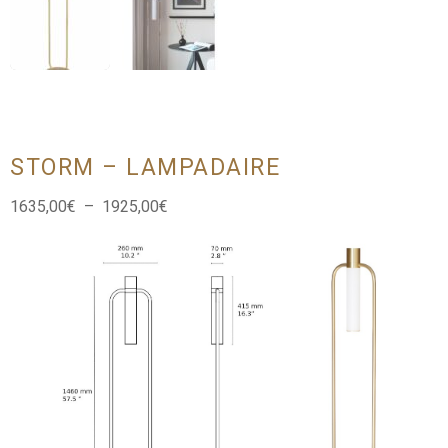
STORM – LAMPADAIRE
Plage
1635,00
€
–
1925,00
€
de
prix :
1635,00€
à
1925,00€