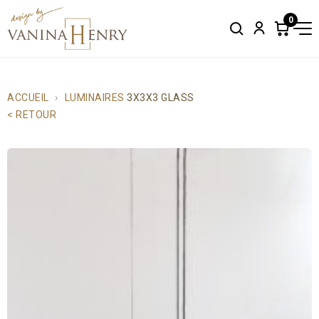
0
Search
Account
Items
in
cart:
0
ACCUEIL
LUMINAIRES
3X3X3 GLASS
< RETOUR