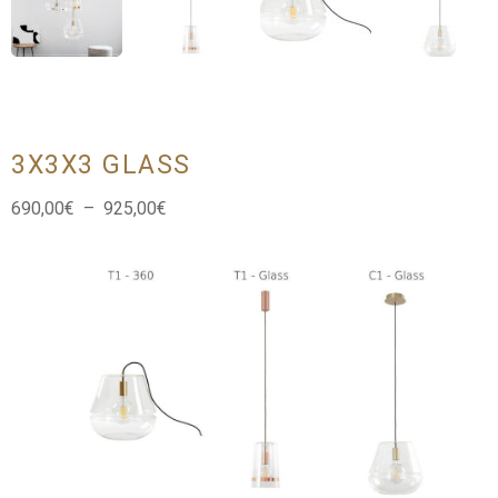
3X3X3 GLASS
Plage
690,00
€
–
925,00
€
de
prix :
690,00€
à
925,00€