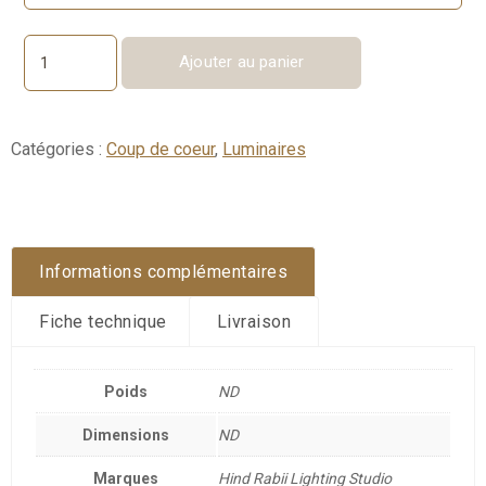
Ajouter au panier
quantité
de
3X3X3
GLASS
Catégories :
Coup de coeur
,
Luminaires
Informations complémentaires
Fiche technique
Livraison
Poids
ND
Dimensions
ND
Marques
Hind Rabii Lighting Studio