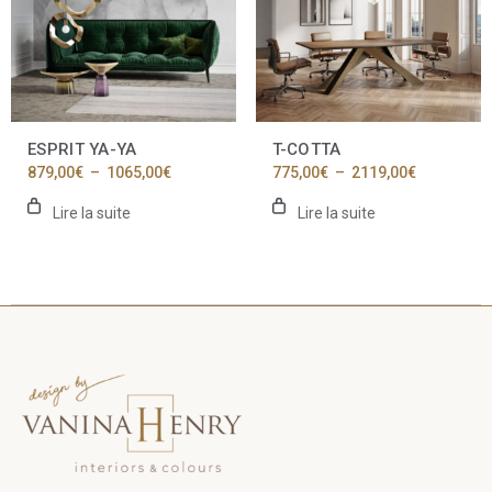
ESPRIT YA-YA
T-COTTA
Plage
Plage
879,00
€
–
1065,00
€
775,00
€
–
2119,00
€
de
de
prix :
prix :
Lire la suite
Lire la suite
879,00€
775,00€
à
à
1065,00€
2119,00€