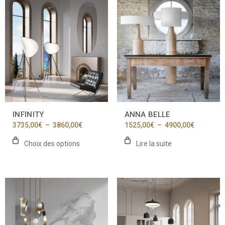
Ce
produit
a
plusieurs
variations.
Les
options
peuvent
être
choisies
sur
la
INFINITY
ANNA BELLE
page
Plage
Plage
3735,00
€
–
3860,00
€
1525,00
€
–
4900,00
€
du
de
de
produit
prix :
prix :
Choix des options
Lire la suite
3735,00€
1525,00€
à
à
3860,00€
4900,00€