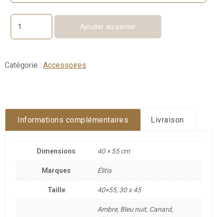
Ajouter au panier
quantité
de
WOOL
PLUSH
Catégorie :
Accessoires
Informations complémentaires
Livraison
Dimensions
40 × 55 cm
Marques
Élitis
Taille
40×55, 30 x 45
Ambre, Bleu nuit, Canard,