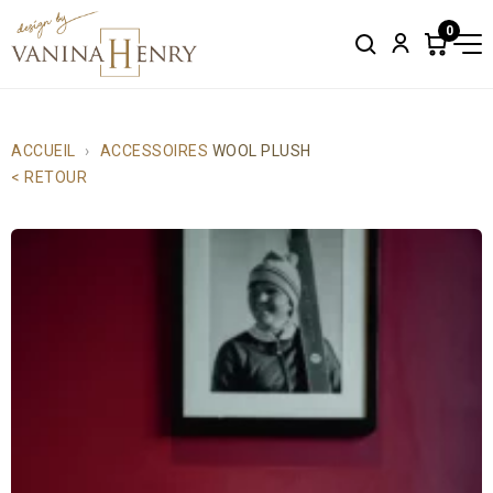
0
Search
Account
Items
in
cart:
0
ACCUEIL
ACCESSOIRES
WOOL PLUSH
< RETOUR