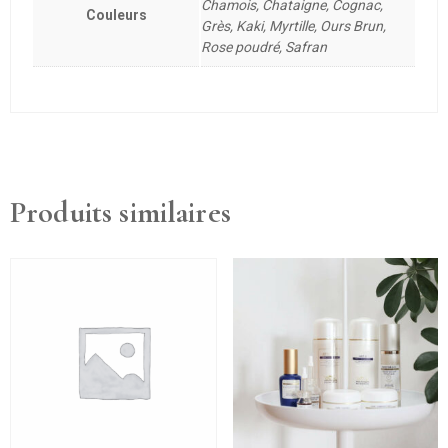
Chamois, Chataigne, Cognac,
Couleurs
Grès, Kaki, Myrtille, Ours Brun,
Rose poudré, Safran
Produits similaires
Ce
Ce
produit
produit
a
a
plusieurs
plusieurs
variations.
variations.
Les
Les
options
options
peuvent
peuvent
être
être
choisies
choisies