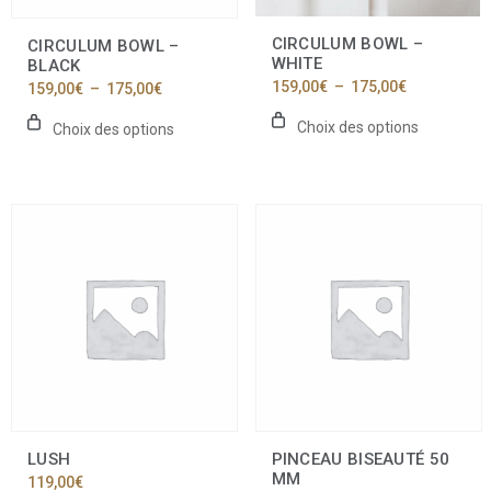
sur
sur
la
la
CIRCULUM BOWL –
CIRCULUM BOWL –
page
page
WHITE
BLACK
du
du
Plage
159,00
€
–
175,00
€
Plage
159,00
€
–
175,00
€
produit
produit
de
de
prix :
prix :
Choix des options
Choix des options
159,00€
159,00€
à
à
175,00€
175,00€
Ce
produit
a
plusieurs
variations.
Les
options
peuvent
être
choisies
sur
la
LUSH
PINCEAU BISEAUTÉ 50
page
MM
119,00
€
du