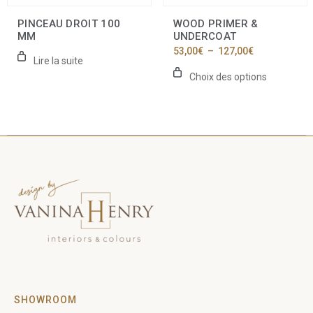
sur
la
PINCEAU DROIT 100
WOOD PRIMER &
page
MM
UNDERCOAT
du
Plage
53,00
€
–
127,00
€
produit
Lire la suite
de
prix :
Choix des options
53,00€
à
127,00€
SHOWROOM