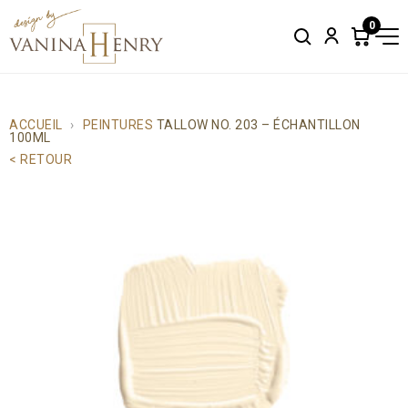
0
Search
Account
Items
in
cart:
0
ACCUEIL
PEINTURES
TALLOW NO. 203 – ÉCHANTILLON
100ML
< RETOUR