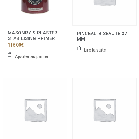
MASONRY & PLASTER
PINCEAU BISEAUTÉ 37
STABILISING PRIMER
MM
116,00
€
Lire la suite
Ajouter au panier
Ce
produit
a
plusieurs
variations.
Les
options
peuvent
être
choisies