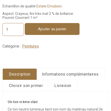
Échantillon de qualité
Estate Emulsion.
Aspect: Crayeux, fini très mat 2 % de brillance.
Pouvoir Couvrant 1 m²
Ajouter au panier
quantité
de
Tallow
No.
Catégorie :
Peintures
203
-
Échantillon
100ml
Description
Informations complémentaires
Choisir son primer
Livraison
Un ton crème clair
Ce ton neutre lumineux tient son nom du matériau naturel (le