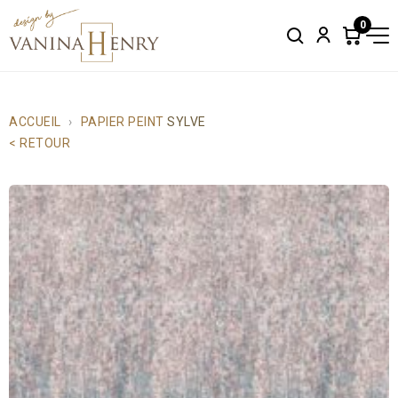
0
Search
Account
Items
in
cart:
0
ACCUEIL
PAPIER PEINT
SYLVE
< RETOUR