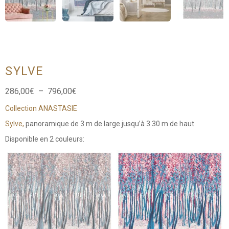
SYLVE
Plage
286,00
€
–
796,00
€
de
Collection ANASTASIE
prix :
286,00€
Sylve,
panoramique de 3 m de large jusqu’à 3.30 m de haut.
à
796,00€
Disponible en 2 couleurs: