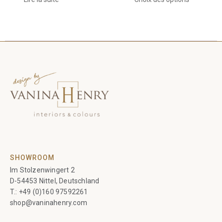
produit
SHOWROOM
Im Stolzenwingert 2
D-54453 Nittel, Deutschland
T.:
+49 (0)160 97592261
shop@vaninahenry.com