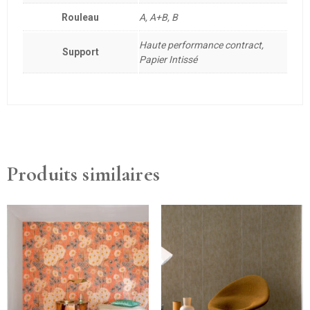
Rouleau
A, A+B, B
Haute performance contract,
Support
Papier Intissé
Produits similaires
Ce
produit
a
plusieurs
variations.
Les
options
peuvent