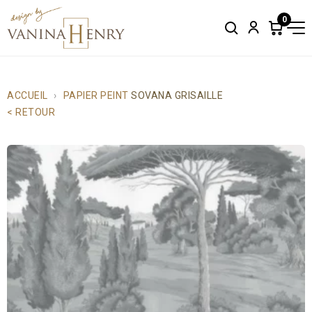
0
Search
Account
Items
in
cart:
0
ACCUEIL
PAPIER PEINT
SOVANA GRISAILLE
< RETOUR