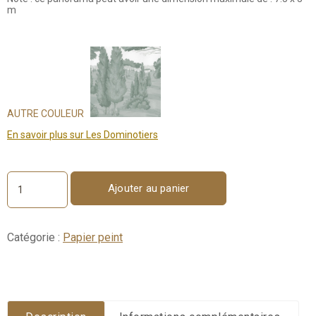
m
AUTRE COULEUR
En savoir plus sur Les Dominotiers
Ajouter au panier
quantité
de
Sovana
Grisaille
Catégorie :
Papier peint