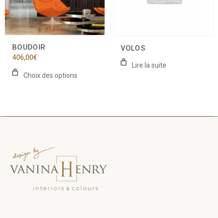
peuvent
être
choisies
sur
la
BOUDOIR
VOLOS
page
406,00
€
du
Lire la suite
produit
Choix des options