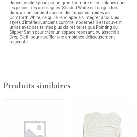
douce tonalité prise par un grand nombre de nos blancs dans
les pièces très ombragées. Shaded White est un gris très
doux qui ne contient aucune des tonalités froides de
Cornforth White, ce qui le rend apte à s’intégrer à tous les
styles d’intérieur, anciens comme modernes. Il est souvent
utilisé avec des teintes plus claires telles que Pointing ou
Slipper Satin pour créer un espace reposant, ou associé à
Drop Cloth pour insuffler une ambiance délicieusement
relaxante.
Produits similaires
Ce
produit
a
plusieurs
variations.
Les
options