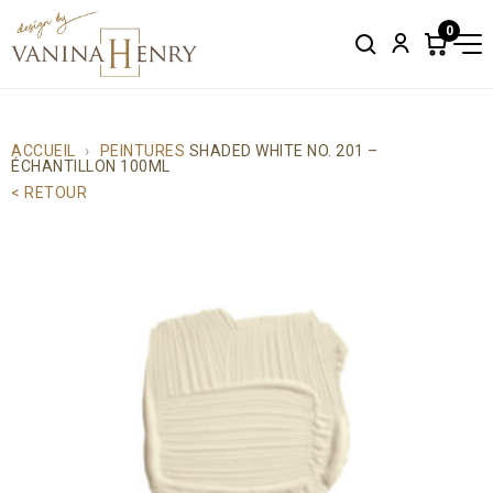
0
Search
Account
Items
in
cart:
0
ACCUEIL
PEINTURES
SHADED WHITE NO. 201 –
ÉCHANTILLON 100ML
< RETOUR