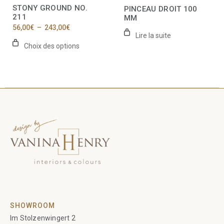
la
STONY GROUND NO.
PINCEAU DROIT 100
page
211
MM
du
Plage
56,00
€
–
243,00
€
produit
de
Lire la suite
prix :
Choix des options
56,00€
à
243,00€
SHOWROOM
Im Stolzenwingert 2