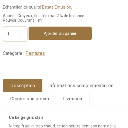
Échantillon de qualité
Estate Emulsion.
Aspect: Crayeux, fini très mat 2 % de brillance.
Pouvoir Couvrant 1 m²
Ajouter au panier
quantité
de
Shaded
White
Catégorie :
Peintures
No.
201
-
Échantillon
100ml
Description
Informations complémentaires
Choisir son primer
Livraison
Un beige gris clair
Ni trop frais, ni trop chaud, ce ton neutre tient son nom de la