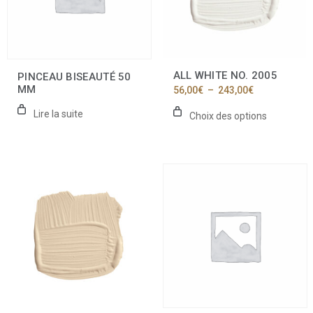
peuvent
être
choisies
sur
la
ALL WHITE NO. 2005
PINCEAU BISEAUTÉ 50
page
MM
Plage
56,00
€
–
243,00
€
du
de
produit
prix :
Lire la suite
Choix des options
56,00€
à
243,00€
Ce
produit
a
plusieurs
variations.
Les
options
peuvent
être
choisies
sur