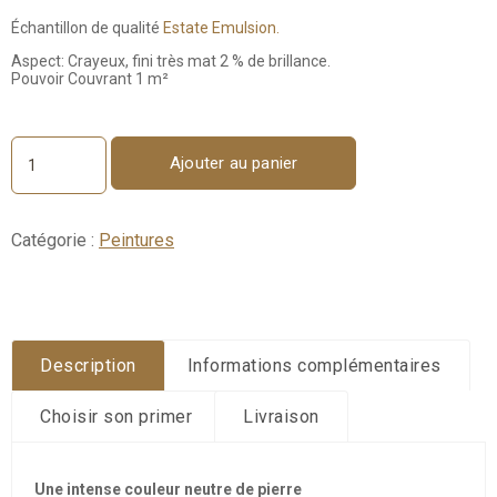
Échantillon de qualité
Estate Emulsion.
Aspect: Crayeux, fini très mat 2 % de brillance.
Pouvoir Couvrant 1 m²
Ajouter au panier
quantité
de
Savage
Ground
Catégorie :
Peintures
No.
213
-
Échantillon
100ml
Description
Informations complémentaires
Choisir son primer
Livraison
Une intense couleur neutre de pierre