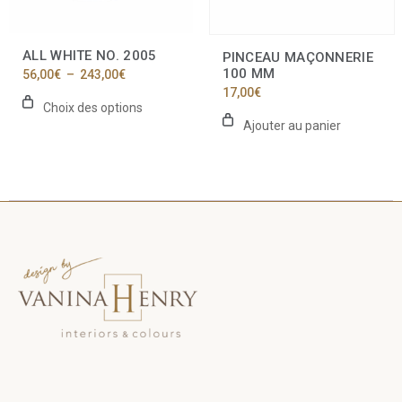
choisies
sur
la
ALL WHITE NO. 2005
PINCEAU MAÇONNERIE
page
100 MM
Plage
56,00
€
–
243,00
€
du
de
17,00
€
produit
prix :
Choix des options
56,00€
Ajouter au panier
à
243,00€