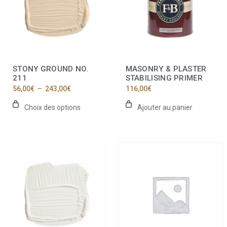
Les
options
peuvent
être
choisies
sur
la
STONY GROUND NO.
MASONRY & PLASTER
page
211
STABILISING PRIMER
du
Plage
56,00
€
–
243,00
€
116,00
€
produit
de
prix :
Choix des options
Ajouter au panier
56,00€
à
243,00€
Ce
produit
a
plusieurs
variations.
Les
options
peuvent
être