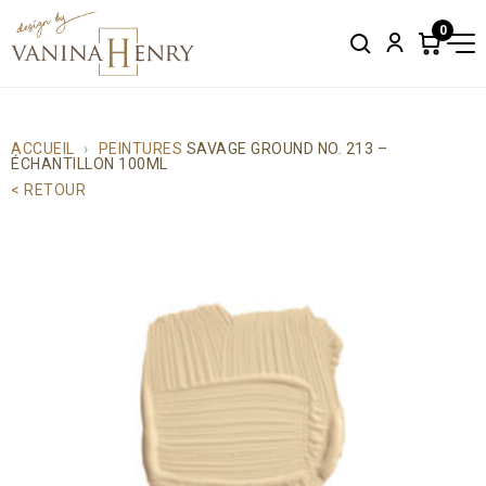
0
Search
Account
Items
in
cart:
0
ACCUEIL
PEINTURES
SAVAGE GROUND NO. 213 –
ÉCHANTILLON 100ML
< RETOUR