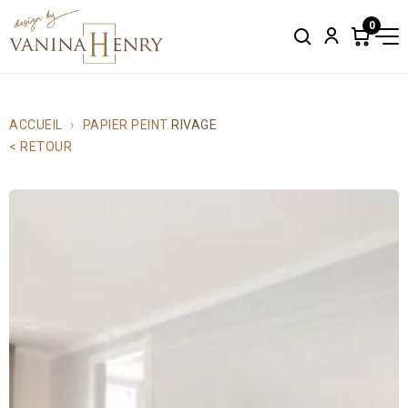
0
Search
Account
Items
in
cart:
0
ACCUEIL
PAPIER PEINT
RIVAGE
< RETOUR