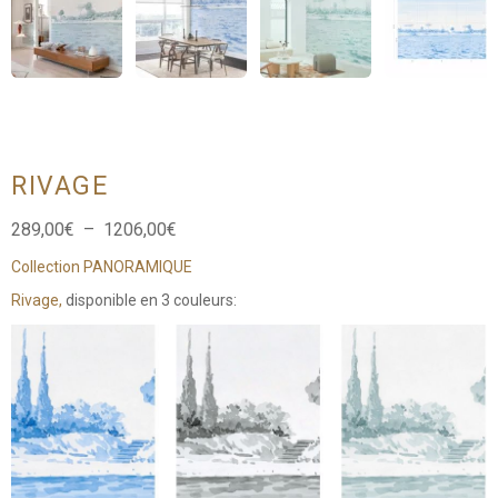
RIVAGE
Plage
289,00
€
–
1206,00
€
de
Collection PANORAMIQUE
prix :
289,00€
Rivage,
disponible en 3 couleurs:
à
1206,00€