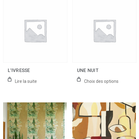
Ce
produit
a
plusieurs
variations.
Les
options
peuvent
être
choisies
sur
la
L’IVRESSE
UNE NUIT
page
du
Lire la suite
Choix des options
produit