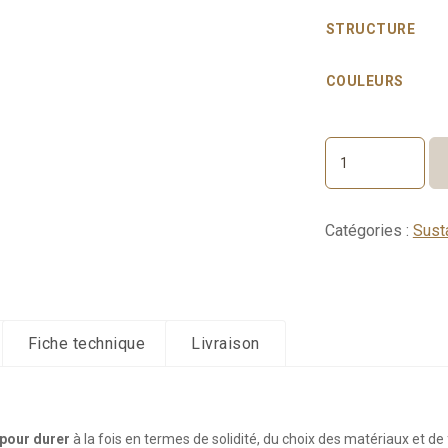
STRUCTURE
COULEURS
quantité
de
Repose-
pieds
Catégories :
Sust
EASY
Fiche technique
Livraison
 pour durer
à la fois en termes de solidité, du choix des matériaux et de f