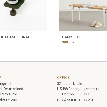
HE MURALE BRACKET
BANC DUKE
389,00
€
M
OFFICE
ngert 2
32, rue de la cité
el, Deutschland
L-5488 Ehnen, Luxembourg
60 97592261
T.:
+352 661 656 307
ahenry.com
info@vaninahenry.com