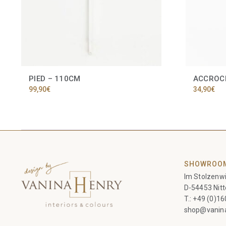
PIED – 110CM
ACCROC
99,90
€
34,90
€
SHOWROO
Im Stolzenwi
D-54453 Nitt
T.:
+49 (0)1
shop@vanin