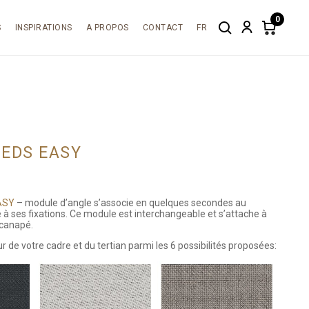
0
S
INSPIRATIONS
A PROPOS
CONTACT
FR
Search
Account
Items
in
cart:
0
IEDS EASY
ASY
– module d’angle s’associe en quelques secondes au
 ses fixations. Ce module est interchangeable et s’attache à
 canapé.
r de votre cadre et du tertian parmi les 6 possibilités proposées: