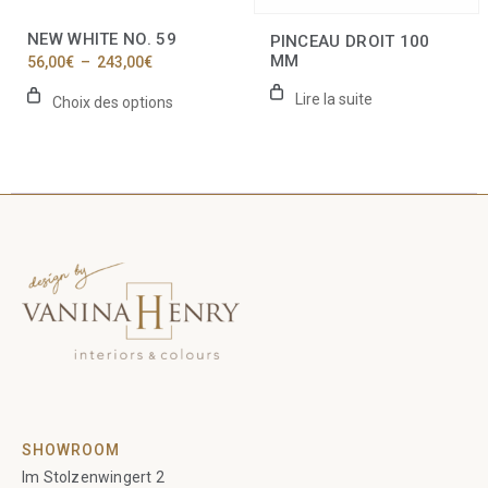
sur
la
NEW WHITE NO. 59
PINCEAU DROIT 100
page
MM
Plage
56,00
€
–
243,00
€
du
de
produit
prix :
Lire la suite
Choix des options
56,00€
à
243,00€
SHOWROOM
Im Stolzenwingert 2