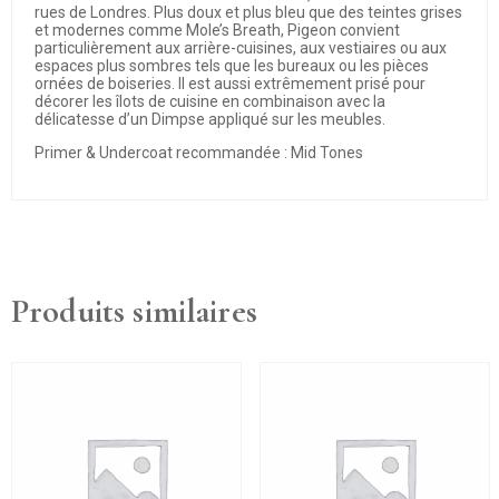
rues de Londres. Plus doux et plus bleu que des teintes grises
et modernes comme Mole’s Breath, Pigeon convient
particulièrement aux arrière-cuisines, aux vestiaires ou aux
espaces plus sombres tels que les bureaux ou les pièces
ornées de boiseries. Il est aussi extrêmement prisé pour
décorer les îlots de cuisine en combinaison avec la
délicatesse d’un Dimpse appliqué sur les meubles.
Primer & Undercoat recommandée : Mid Tones
Produits similaires
Ce
produit
a
plusieurs
variations.
Les
options