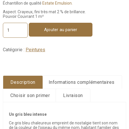
Échantillon de qualité
Estate Emulsion.
Aspect: Crayeux, fini très mat 2 % de brillance.
Pouvoir Couvrant 1 m²
Ajouter au panier
quantité
de
Pigeon
No.
Catégorie :
Peintures
25
-
Échantillon
100ml
Description
Informations complémentaires
Choisir son primer
Livraison
Un gris bleu intense
Ce gris bleu chaleureux empreint de nostalgie tient son nom
de la couleur de l’oiseau du même nom, habitant familier des