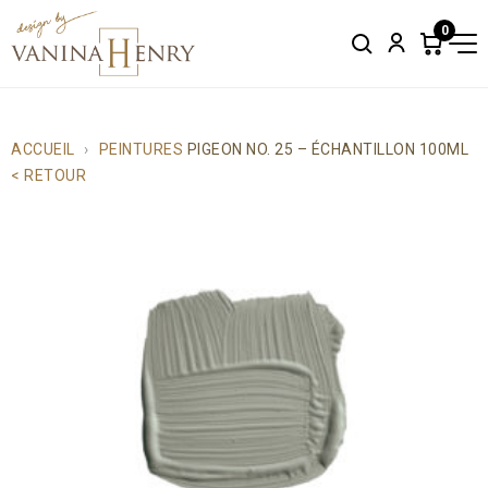
0
Search
Account
Items
in
cart:
0
ACCUEIL
PEINTURES
PIGEON NO. 25 – ÉCHANTILLON 100ML
< RETOUR