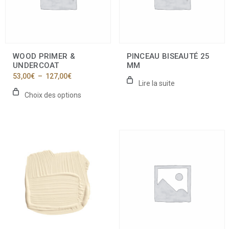
peuvent
être
choisies
sur
la
WOOD PRIMER &
PINCEAU BISEAUTÉ 25
page
UNDERCOAT
MM
du
Plage
53,00
€
–
127,00
€
produit
Lire la suite
de
prix :
Choix des options
53,00€
à
127,00€
Ce
produit
a
plusieurs
variations.
Les
options
peuvent
être
choisies