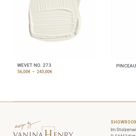
WEVET NO. 273
PINCEAU
Plage
56,00
€
–
243,00
€
de
Ce
prix :
produit
56,00€
a
à
plusieurs
243,00€
variations.
Les
options
peuvent
SHOWROO
être
Im Stolzenwi
choisies