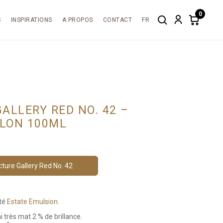
0
S
INSPIRATIONS
A PROPOS
CONTACT
FR
Search
Account
Items
in
cart:
0
ALLERY RED NO. 42 –
LON 100ML
ture Gallery Red No. 42
ité
Estate Emulsion.
i très mat 2 % de brillance.