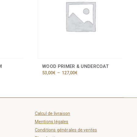
M
WOOD PRIMER & UNDERCOAT
Plage
53,00
€
–
127,00
€
de
Ce
prix :
produit
53,00€
a
à
plusieurs
127,00€
variations.
Les
Calcul de livraison
options
peuvent
Mentions légales
être
Conditions générales de ventes
choisies