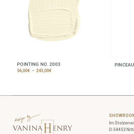
POINTING NO. 2003
PINCEAU
Plage
56,00
€
–
243,00
€
de
Ce
prix :
produit
56,00€
a
à
plusieurs
243,00€
variations.
Les
options
SHOWROO
peuvent
être
Im Stolzenwi
choisies
D-54453 Nitt