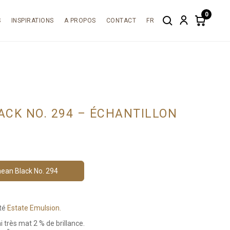
0
S
INSPIRATIONS
A PROPOS
CONTACT
FR
Search
Account
Items
in
cart:
0
ACK NO. 294 – ÉCHANTILLON
ean Black No. 294
ité
Estate Emulsion.
i très mat 2 % de brillance.