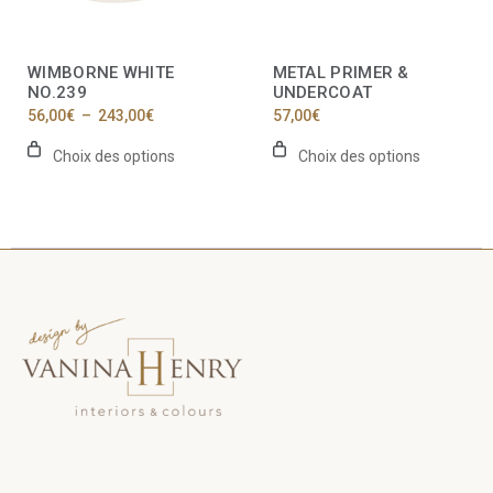
choisies
choisies
sur
sur
la
la
WIMBORNE WHITE
METAL PRIMER &
page
page
NO.239
UNDERCOAT
du
du
Plage
56,00
€
–
243,00
€
57,00
€
produit
produit
de
prix :
Choix des options
Choix des options
56,00€
à
243,00€