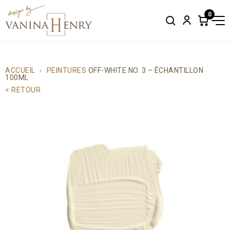
0
Search
Account
Items
in
cart:
0
ACCUEIL
PEINTURES
OFF-WHITE NO. 3 – ÉCHANTILLON
100ML
< RETOUR