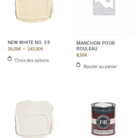
Les
options
peuvent
être
choisies
sur
la
NEW WHITE NO. 59
MANCHON POUR
page
ROULEAU
Plage
56,00
€
–
243,00
€
du
de
8,00
€
produit
prix :
Choix des options
56,00€
Ajouter au panier
à
243,00€
Ce
Ce
produit
produit
a
a
plusieurs
plusieurs
variations.
variations.
Les
Les
options
options
peuvent
peuvent
être
être