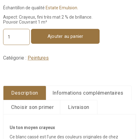
Échantillon de qualité
Estate Emulsion.
Aspect: Crayeux, fini très mat 2 % de brillance.
Pouvoir Couvrant 1 m²
Ajouter au panier
quantité
de
Off-
White
Catégorie :
Peintures
No.
3
-
Échantillon
100ml
Description
Informations complémentaires
Choisir son primer
Livraison
Un ton moyen crayeux
Ce blanc cassé est l’une des couleurs originales de chez