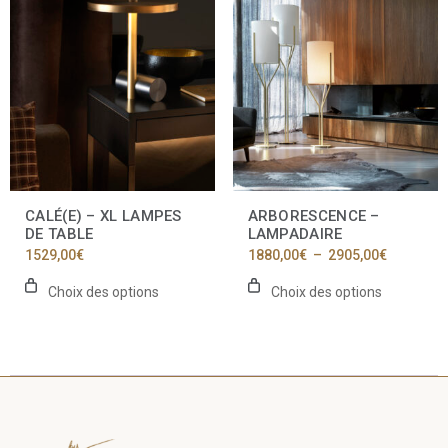
produit
produit
a
a
plusieurs
plusieurs
variations.
variations.
Les
Les
options
options
peuvent
peuvent
être
être
choisies
choisies
sur
sur
la
la
CALÉ(E) – XL LAMPES
ARBORESCENCE –
page
page
DE TABLE
LAMPADAIRE
du
du
Plage
1529,00
€
1880,00
€
–
2905,00
€
produit
produit
de
prix :
Choix des options
Choix des options
1880,00€
à
2905,00€