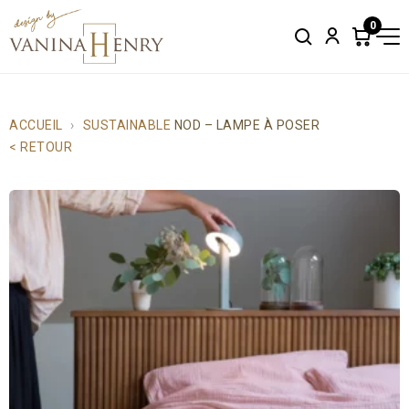
0
Search
Account
Items
in
cart:
0
ACCUEIL
SUSTAINABLE
NOD – LAMPE À POSER
< RETOUR