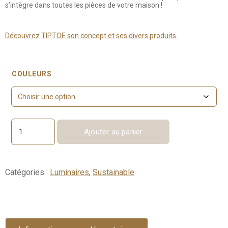
s’intègre dans toutes les pièces de votre maison !
Découvrez TIPTOE son concept et ses divers produits.
COULEURS
Ajouter au panier
quantité
de
NOD
-
Catégories :
Luminaires
,
Sustainable
Lampe
à
poser