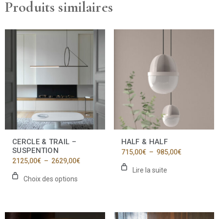
Produits similaires
Ce
produit
a
plusieurs
variations.
Les
options
peuvent
être
choisies
sur
la
CERCLE & TRAIL –
HALF & HALF
page
SUSPENTION
Plage
715,00
€
–
985,00
€
du
de
Plage
2125,00
€
–
2629,00
€
produit
prix :
de
Lire la suite
715,00€
prix :
Choix des options
à
2125,00€
985,00€
à
2629,00€
Ce
Ce