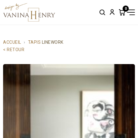
0
Search
Account
Items
in
cart:
0
ACCUEIL
TAPIS
LINEWORK
< RETOUR