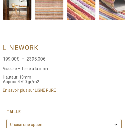
LINEWORK
Plage
199,00
€
–
2395,00
€
de
Viscose – Tissé à la main
prix :
199,00€
Hauteur: 10mm
à
Approx. 4700 gr/m2
2395,00€
En savoir plus sur LIGNE PURE
TAILLE