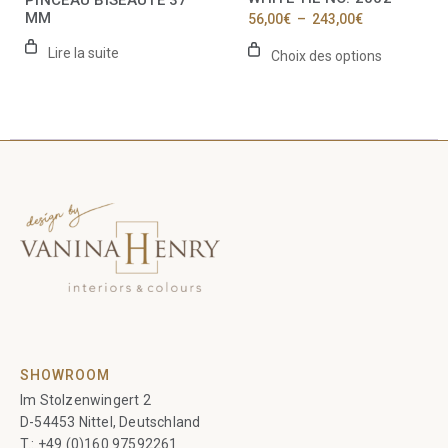
PINCEAU BISEAUTÉ 37
page
MM
Plage
56,00
€
–
243,00
€
du
de
produit
prix :
Lire la suite
Choix des options
56,00€
à
243,00€
SHOWROOM
Im Stolzenwingert 2
D-54453 Nittel, Deutschland
T.:
+49 (0)160 97592261