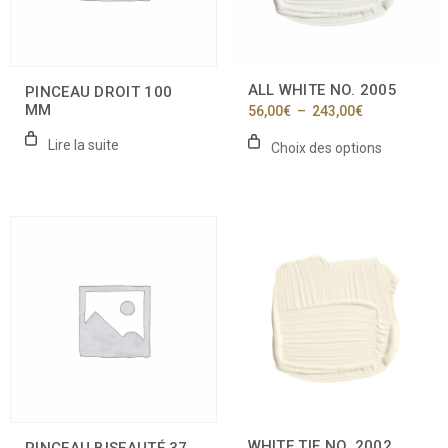
peuvent
être
choisies
sur
la
ALL WHITE NO. 2005
PINCEAU DROIT 100
page
MM
Plage
56,00
€
–
243,00
€
du
de
produit
prix :
Lire la suite
Choix des options
56,00€
à
243,00€
Ce
produit
a
plusieurs
variations.
Les
options
peuvent
être
choisies
sur
la
WHITE TIE NO. 2002