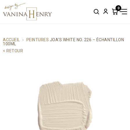
0
Search
Account
Items
in
cart:
0
ACCUEIL
PEINTURES
JOA’S WHITE NO. 226 – ÉCHANTILLON
100ML
< RETOUR