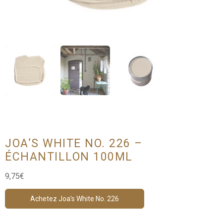
JOA’S WHITE NO. 226 –
ÉCHANTILLON 100ML
9,75
€
Achetez Joa’s White No. 226