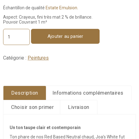
Échantillon de qualité
Estate Emulsion.
Aspect: Crayeux, fini très mat 2 % de brillance.
Pouvoir Couvrant 1 m²
Ajouter au panier
quantité
de
Joa's
White
Catégorie :
Peintures
No.
226
-
Échantillon
100ml
Description
Informations complémentaires
Choisir son primer
Livraison
Un ton taupe clair et contemporain
Ton phare de nos Red Based Neutral chaud, Joa’s White fut