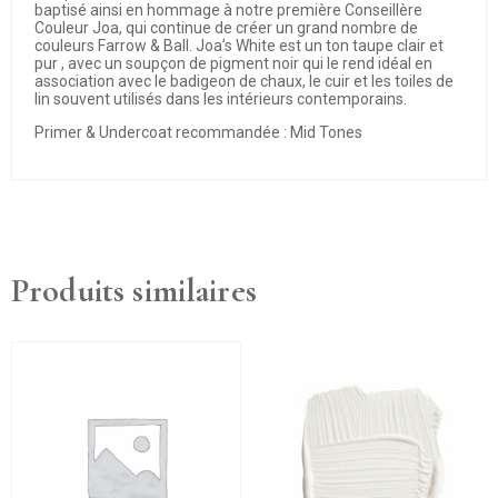
baptisé ainsi en hommage à notre première Conseillère
Couleur Joa, qui continue de créer un grand nombre de
couleurs Farrow & Ball. Joa’s White est un ton taupe clair et
pur , avec un soupçon de pigment noir qui le rend idéal en
association avec le badigeon de chaux, le cuir et les toiles de
lin souvent utilisés dans les intérieurs contemporains.
Primer & Undercoat recommandée : Mid Tones
Produits similaires
Ce
produit
a
plusieurs
variations.
Les
options