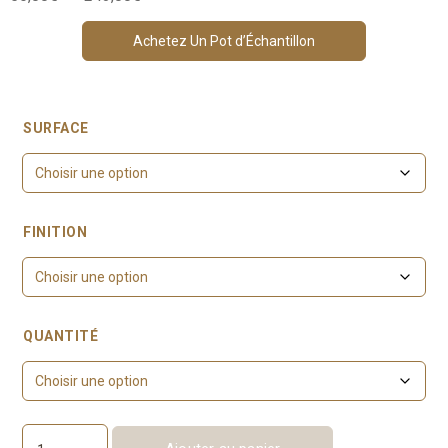
de
prix :
Achetez Un Pot d’Échantillon
56,00€
à
243,00€
SURFACE
FINITION
QUANTITÉ