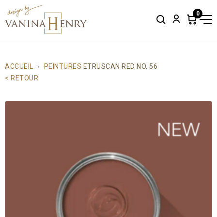
0
Search
Account
Items
in
cart:
0
ACCUEIL
PEINTURES
ETRUSCAN RED NO. 56
< RETOUR