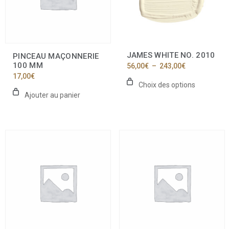
options
peuvent
être
choisies
sur
la
JAMES WHITE NO. 2010
PINCEAU MAÇONNERIE
page
100 MM
Plage
56,00
€
–
243,00
€
du
de
17,00
€
produit
prix :
Choix des options
56,00€
Ajouter au panier
à
243,00€