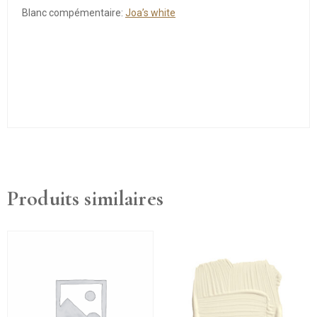
Blanc compémentaire:
Joa’s white
Produits similaires
Ce
produit
a
plusieurs
variations.
Les