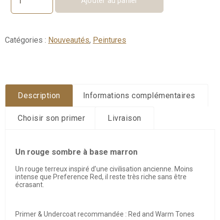
Ajouter au panier
quantité
de
Etruscan
Red
Catégories :
Nouveautés
,
Peintures
No.
56
Description
Informations complémentaires
Choisir son primer
Livraison
Un rouge sombre à base marron
Un rouge terreux inspiré d’une civilisation ancienne. Moins
intense que Preference Red, il reste très riche sans être
écrasant.
Primer & Undercoat recommandée : Red and Warm Tones