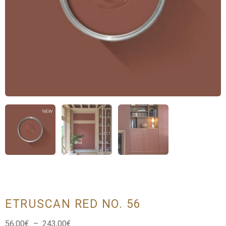
ETRUSCAN RED NO. 56
Plage
56,00
€
–
243,00
€