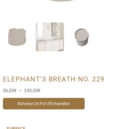
ELEPHANT’S BREATH NO. 229
Plage
56,00
€
–
243,00
€
de
prix :
Achetez Un Pot d’Échantillon
56,00€
à
243,00€
SURFACE