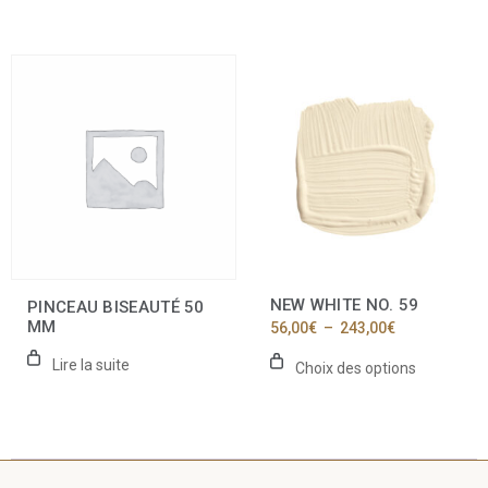
243,00€
à
127,00€
Ce
produit
a
plusieurs
variations.
Les
options
peuvent
être
choisies
sur
la
NEW WHITE NO. 59
PINCEAU BISEAUTÉ 50
page
MM
Plage
56,00
€
–
243,00
€
du
de
produit
prix :
Lire la suite
Choix des options
56,00€
à
243,00€