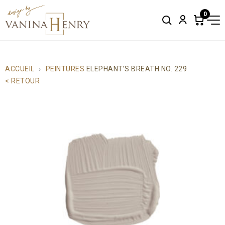
0
Search
Account
Items
in
cart:
0
ACCUEIL
PEINTURES
ELEPHANT’S BREATH NO. 229
< RETOUR