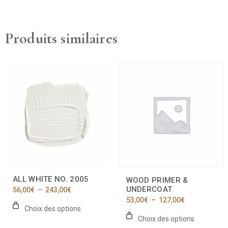
Produits similaires
Ce
Ce
produit
produit
a
a
plusieurs
plusieurs
variations.
variations.
Les
Les
options
options
peuvent
peuvent
être
être
choisies
choisies
sur
sur
la
la
ALL WHITE NO. 2005
WOOD PRIMER &
page
page
UNDERCOAT
Plage
56,00
€
–
243,00
€
du
du
de
Plage
53,00
€
–
127,00
€
produit
produit
prix :
de
Choix des options
56,00€
prix :
Choix des options
à
53,00€