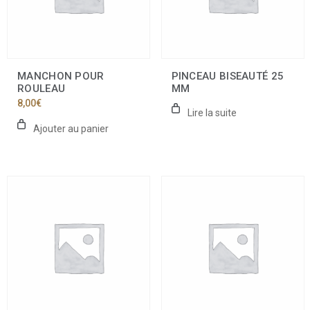
MANCHON POUR
PINCEAU BISEAUTÉ 25
ROULEAU
MM
8,00
€
Lire la suite
Ajouter au panier
Ce
produit
a
plusieurs
variations.
Les
options
peuvent
être
choisies