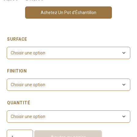
de
prix :
Achetez Un Pot d’Échantillon
56,00€
à
243,00€
SURFACE
FINITION
QUANTITÉ