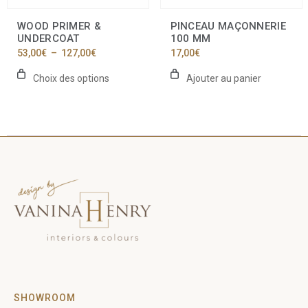
sur
la
WOOD PRIMER &
PINCEAU MAÇONNERIE
page
UNDERCOAT
100 MM
du
Plage
53,00
€
–
127,00
€
17,00
€
produit
de
prix :
Choix des options
Ajouter au panier
53,00€
à
127,00€
SHOWROOM