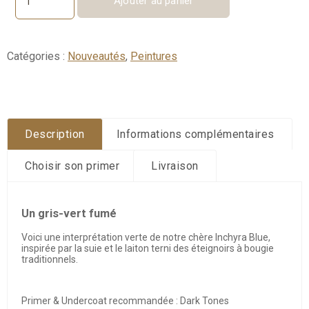
Ajouter au panier
quantité
de
Douter
No.
Catégories :
Nouveautés
,
Peintures
318
Description
Informations complémentaires
Choisir son primer
Livraison
Un gris-vert fumé
Voici une interprétation verte de notre chère Inchyra Blue,
inspirée par la suie et le laiton terni des éteignoirs à bougie
traditionnels.
Primer & Undercoat recommandée : Dark Tones