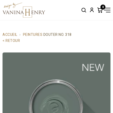
0
Search
Account
Items
in
cart:
0
ACCUEIL
PEINTURES
DOUTER NO. 318
< RETOUR