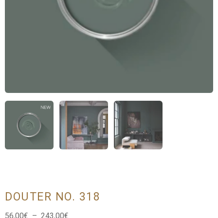
DOUTER NO. 318
Plage
56,00
€
–
243,00
€