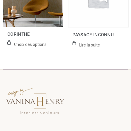
options
peuvent
être
choisies
sur
la
CORINTHE
PAYSAGE INCONNU
page
du
Choix des options
Lire la suite
produit