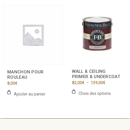
Ce
produit
a
plusieurs
variations.
Les
options
peuvent
être
choisies
sur
la
WALL & CEILING
MANCHON POUR
page
PRIMER & UNDERCOAT
ROULEAU
du
Plage
82,00
€
–
139,00
€
8,00
€
produit
de
prix :
Choix des options
Ajouter au panier
82,00€
à
139,00€