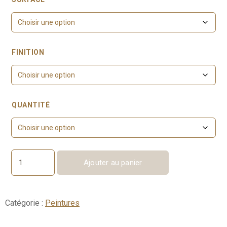
FINITION
QUANTITÉ
Ajouter au panier
quantité
de
Brassica
No.
Catégorie :
Peintures
271