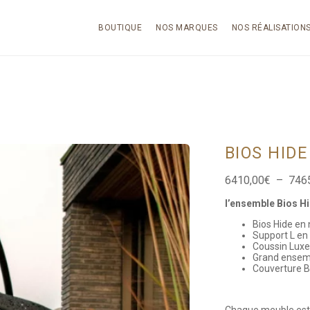
BOUTIQUE
NOS MARQUES
NOS RÉALISATION
BIOS HIDE
6410,00
€
–
746
l’ensemble Bios H
Bios Hide en
Support L en 
Coussin Luxe
Grand ensemb
Couverture B