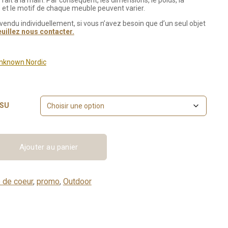
ait à la main. Par conséquent, les dimensions, le poids, la
re et le motif de chaque meuble peuvent varier.
 vendu individuellement, si vous n’avez besoin que d’un seul objet
euillez nous contacter.
 Unknown Nordic
SSU
Ajouter au panier
 de coeur
,
promo
,
Outdoor