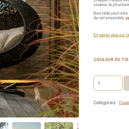
Chaque meuble est f
couleur, la structu
Bios Hide peut être
de cet ensemble,
v
En savoir plus sur
COULEUR DU TI
quantité
de
Bios
Hide
Catégories :
Coup
set