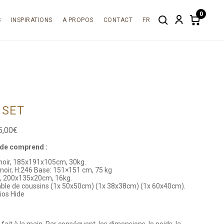
0
S
INSPIRATIONS
A PROPOS
CONTACT
FR
Search
Account
Items
in
cart:
0
 SET
Plage
5,00
€
de
ide comprend :
prix :
6410,00€
 noir, 185x191x105cm, 30kg.
à
noir, H:246 Base: 151×151 cm, 75 kg
7465,00€
, 200x135x20cm, 16kg.
le de coussins (1x 50x50cm) (1x 38x38cm) (1x 60x40cm).
ios Hide