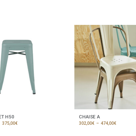
ET H50
CHAISE A
Plage
Plage
–
375,00
€
302,00
€
–
474,00
€
de
de
Ce
prix :
prix :