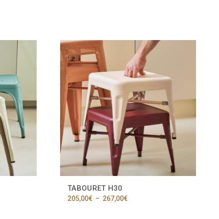
TABOURET H30
Plage
205,00
€
–
267,00
€
de
Ce
prix :