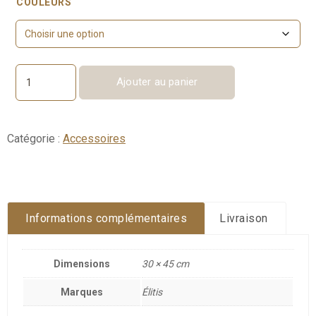
COULEURS
Ajouter au panier
quantité
de
Balzac
Catégorie :
Accessoires
Informations complémentaires
Livraison
Dimensions
30 × 45 cm
Marques
Élitis