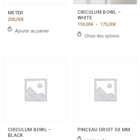
sur
la
CIRCULUM BOWL –
METER
page
WHITE
200,00
€
du
Plage
159,00
€
–
175,00
€
produit
de
Ajouter au panier
prix :
Choix des options
159,00€
à
175,00€
Ce
produit
a
plusieurs
variations.
Les
options
peuvent
être
choisies
sur
la
CIRCULUM BOWL –
PINCEAU DROIT 50 MM
page
BLACK
du