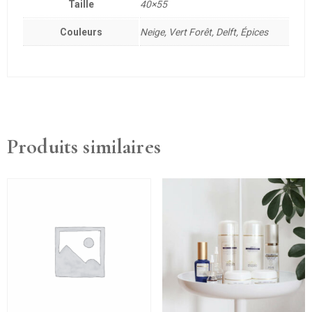
Taille
40×55
Couleurs
Neige, Vert Forêt, Delft, Épices
Produits similaires
Ce
produit
a
plusieurs
variations.
Les
options
peuvent
être
choisies