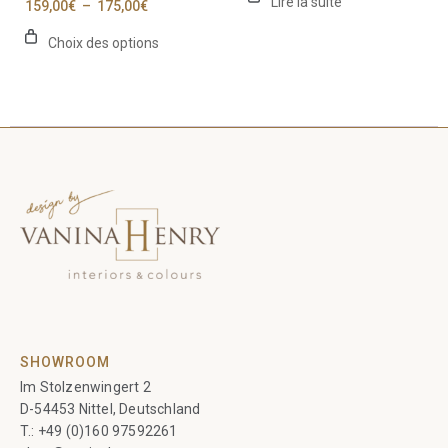
Lire la suite
Plage
159,00
€
–
175,00
€
produit
de
prix :
Choix des options
159,00€
à
175,00€
SHOWROOM
Im Stolzenwingert 2
D-54453 Nittel, Deutschland
T.:
+49 (0)160 97592261