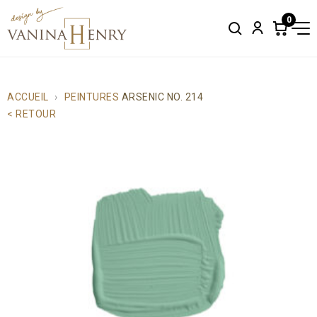
0
Search
Account
Items
in
cart:
0
ACCUEIL
PEINTURES
ARSENIC NO. 214
< RETOUR