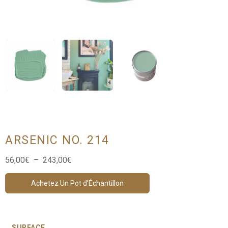
ARSENIC NO. 214
Plage
56,00
€
–
243,00
€
de
prix :
Achetez Un Pot d’Échantillon
56,00€
à
243,00€
SURFACE