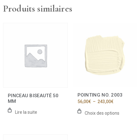
Produits similaires
Ce
produit
a
plusieurs
variations.
Les
options
peuvent
être
choisies
sur
la
POINTING NO. 2003
PINCEAU BISEAUTÉ 50
page
MM
Plage
56,00
€
–
243,00
€
du
de
produit
prix :
Lire la suite
Choix des options
56,00€
à
243,00€
Ce