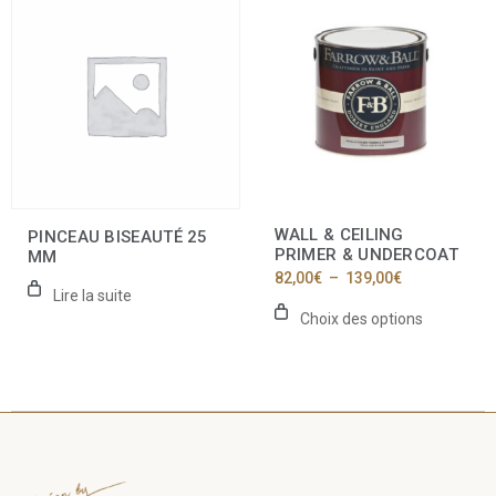
produit
a
plusieurs
variations.
Les
options
peuvent
être
choisies
sur
la
WALL & CEILING
PINCEAU BISEAUTÉ 25
page
PRIMER & UNDERCOAT
MM
du
Plage
82,00
€
–
139,00
€
produit
de
Lire la suite
prix :
Choix des options
82,00€
à
139,00€