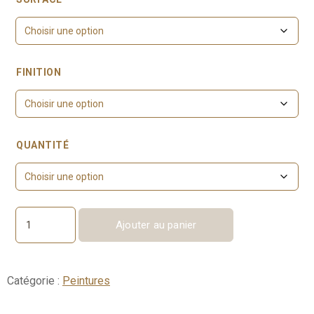
FINITION
QUANTITÉ
Ajouter au panier
quantité
de
Arsenic
No.
Catégorie :
Peintures
214