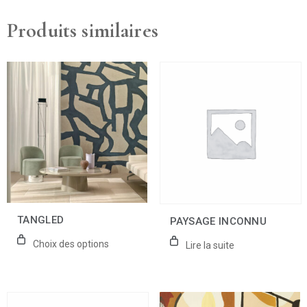
Produits similaires
Ce
produit
a
plusieurs
variations.
Les
options
peuvent
être
choisies
sur
la
TANGLED
PAYSAGE INCONNU
page
du
Choix des options
Lire la suite
produit