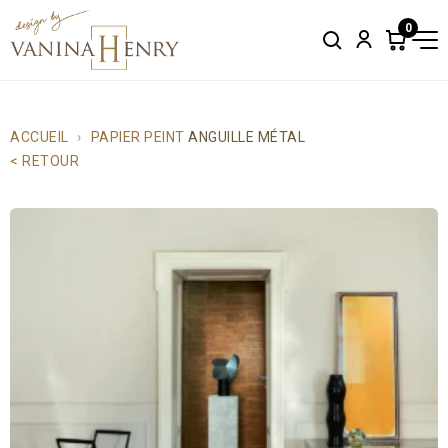
0
Search
Account
Items
in
cart:
0
ACCUEIL
PAPIER PEINT
ANGUILLE MÉTAL
< RETOUR