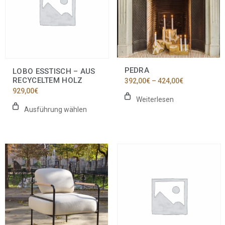
auf.
Die
Optionen
können
auf
der
Produktseite
PEDRA
LOBO ESSTISCH – AUS
gewählt
RECYCELTEM HOLZ
Preisspanne
392,00
€
–
424,00
€
werden
392,00€
929,00
€
bis
Weiterlesen
424,00€
Ausführung wählen
Dieses
Produkt
weist
mehrere
Varianten
auf.
Die
Optionen
können