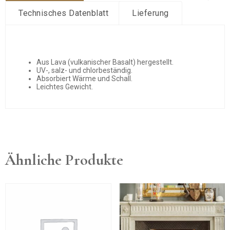
Technisches Datenblatt
Lieferung
Aus Lava (vulkanischer Basalt) hergestellt.
UV-, salz- und chlorbeständig.
Absorbiert Wärme und Schall.
Leichtes Gewicht.
Ähnliche Produkte
Dieses
Produkt
weist
mehrere
Varianten