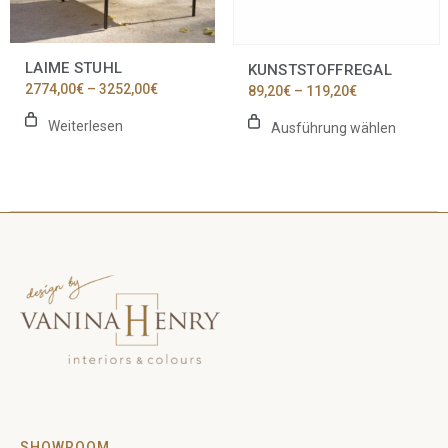
auf
der
Produktseite
LAIME STUHL
KUNSTSTOFFREGAL
gewählt
Preisspanne:
2774,00
€
–
3252,00
€
Preisspanne:
89,20
€
–
119,20
€
werden
2774,00€
89,20€
bis
bis
Weiterlesen
Ausführung wählen
3252,00€
119,20€
SHOWROOM