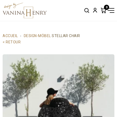
0
Search
Account
Items
in
cart:
0
ACCUEIL
DESIGN-MÖBEL
STELLAR CHAIR
< RETOUR