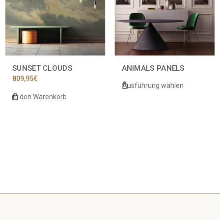
auf.
Die
Optionen
können
auf
der
Produktseite
SUNSET CLOUDS
ANIMALS PANELS
gewählt
809,95
€
werden
Ausführung wählen
In den Warenkorb