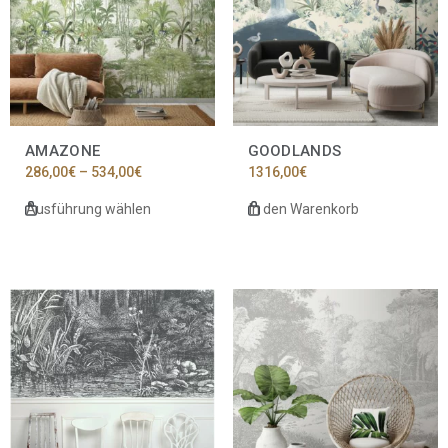
Varianten
auf.
Die
Optionen
können
auf
der
Produktseite
AMAZONE
GOODLANDS
gewählt
Preisspanne:
286,00
€
–
534,00
€
1316,00
€
werden
286,00€
bis
Ausführung wählen
In den Warenkorb
534,00€