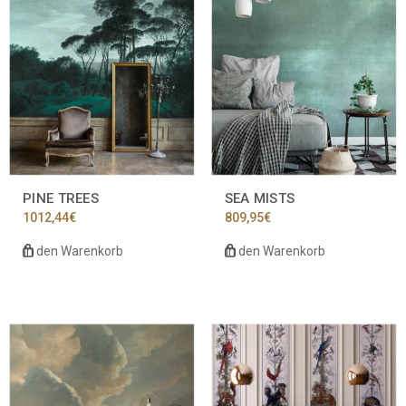
PINE TREES
SEA MISTS
1012,44
€
809,95
€
In den Warenkorb
In den Warenkorb
Dieses
Produkt
weist
mehrere
Varianten