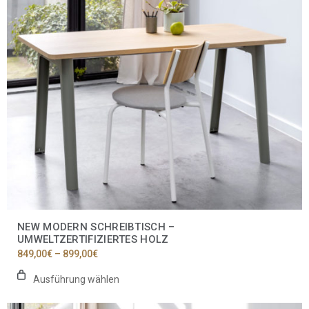
Optionen
können
auf
der
Produktseite
gewählt
werden
NEW MODERN SCHREIBTISCH –
UMWELTZERTIFIZIERTES HOLZ
Preisspanne:
849,00
€
–
899,00
€
849,00€
bis
Ausführung wählen
899,00€
Dieses