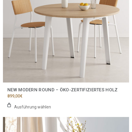
können
auf
der
Produktseite
gewählt
werden
NEW MODERN ROUND – ÖKO-ZERTIFIZIERTES HOLZ
899,00
€
Ausführung wählen
Dieses
Produkt
weist