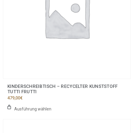
auf
der
Produktseite
gewählt
werden
KINDERSCHREIBTISCH – RECYCELTER KUNSTSTOFF
TUTTI FRUTTI
479,00
€
Ausführung wählen