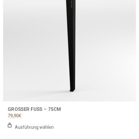
auf.
Die
Optionen
können
auf
der
Produktseite
gewählt
werden
GROSSER FUSS – 75CM
79,90
€
Ausführung wählen