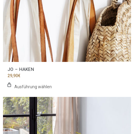
gewählt
werden
JO – HAKEN
29,90
€
Ausführung wählen
Dieses
Produkt
weist
mehrere
Varianten
auf.
Die