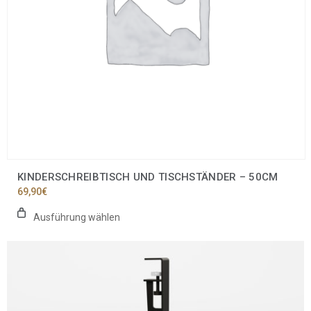
Produktseite
gewählt
werden
KINDERSCHREIBTISCH UND TISCHSTÄNDER – 50CM
69,90
€
Ausführung wählen
Dieses
Produkt
weist
mehrere
Varianten