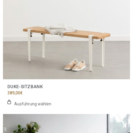
auf
der
Produktseite
gewählt
werden
DUKE-SITZBANK
389,00
€
Ausführung wählen
Dieses
Produkt
weist