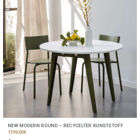
mehrere
Varianten
auf.
Die
Optionen
können
auf
der
Produktseite
gewählt
werden
NEW MODERN ROUND – RECYCELTER KUNSTSTOFF
1399,00
€