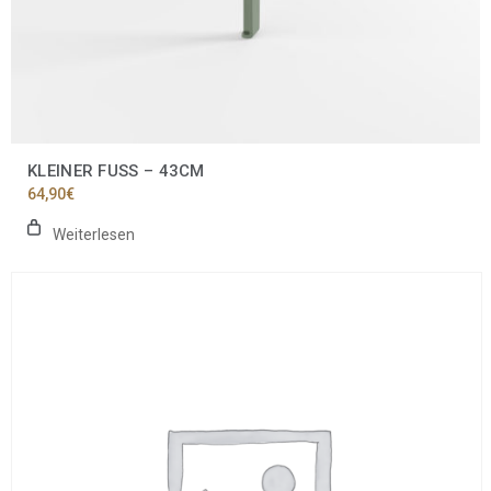
KLEINER FUSS – 43CM
64,90
€
Weiterlesen
Dieses
Produkt
weist
mehrere
Varianten
auf.
Die
Optionen
können
auf
der