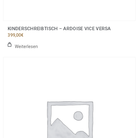
KINDERSCHREIBTISCH – ARDOISE VICE VERSA
399,00
€
Weiterlesen
Dieses
Produkt
weist
mehrere
Varianten
auf.
Die
Optionen
können
auf
der
Produktseite
gewählt
werden