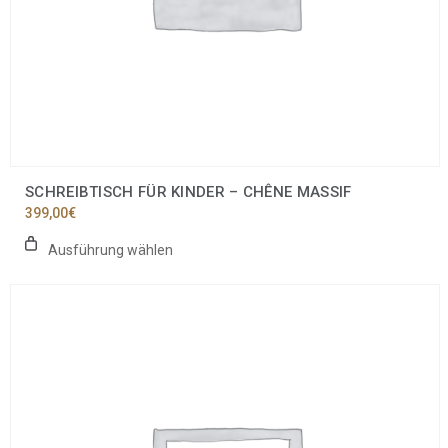
SCHREIBTISCH FÜR KINDER – CHÊNE MASSIF
399,00
€
Ausführung wählen
Dieses
Produkt
weist
mehrere
Varianten
auf.
Die
Optionen
können