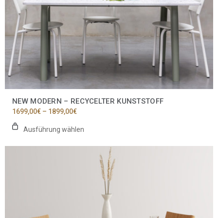
werden
NEW MODERN – RECYCELTER KUNSTSTOFF
Preisspanne:
1699,00
€
–
1899,00
€
1699,00€
bis
Ausführung wählen
1899,00€
Dieses
Produkt
weist
mehrere
Varianten
auf.
Die
Optionen