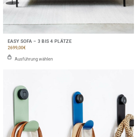
EASY SOFA – 3 BIS 4 PLÄTZE
2699,00
€
Ausführung wählen
Dieses
Produkt
weist
mehrere
Varianten
auf.
Die
Optionen
können
auf
der
Produktseite