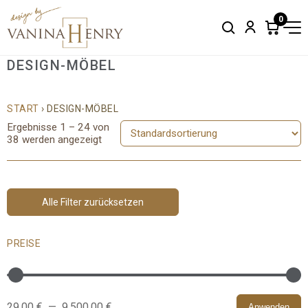
0
Search
Account
Items
in
cart:
DESIGN-MÖBEL
0
START
› DESIGN-MÖBEL
Ergebnisse 1 – 24 von
38 werden angezeigt
Alle Filter zurücksetzen
PREISE
29,00 €
—
9.500,00 €
Anwenden