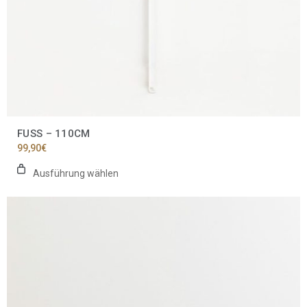
FUSS – 110CM
99,90
€
Ausführung wählen
Dieses
Produkt
weist
mehrere
Varianten
auf.
Die
Optionen
können