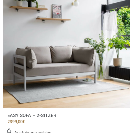
mehrere
Varianten
auf.
Die
Optionen
können
auf
der
Produktseite
gewählt
werden
EASY SOFA – 2-SITZER
2399,00
€
Ausführung wählen