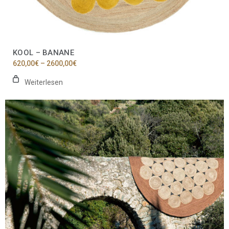
KOOL – BANANE
Preisspanne:
620,00
€
–
2600,00
€
620,00€
bis
Weiterlesen
2600,00€