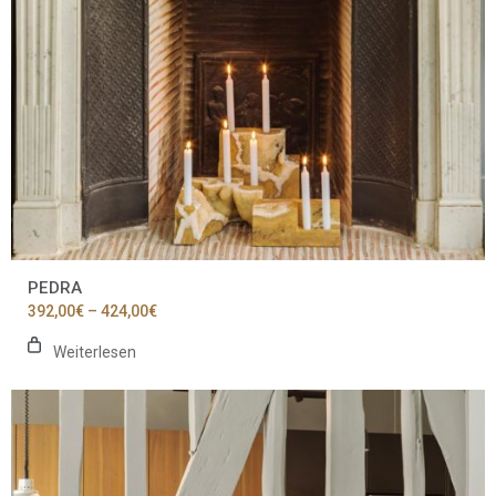
PEDRA
Preisspanne:
392,00
€
–
424,00
€
392,00€
bis
Weiterlesen
424,00€