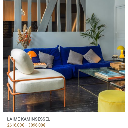
LAIME KAMINSESSEL
Preisspanne:
2616,00
€
–
3096,00
€