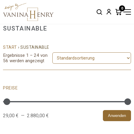
0
Search
Account
Items
in
cart:
SUSTAINABLE
0
START
› SUSTAINABLE
Ergebnisse 1 – 24 von
56 werden angezeigt
PREISE
29,00 €
—
2.880,00 €
Anwenden