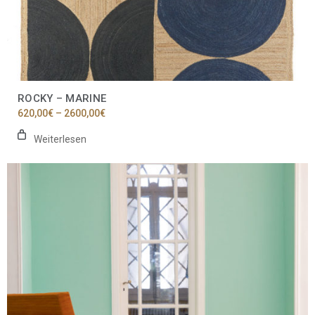
ROCKY – MARINE
Preisspanne:
620,00
€
–
2600,00
€
620,00€
bis
Weiterlesen
2600,00€