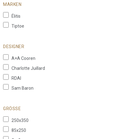
MARKEN
Élitis
Tiptoe
DESIGNER
A+A Cooren
Charlotte Juillard
RDAI
Sam Baron
GRÖSSE
250x350
85x250