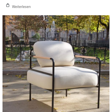
2616,00€
bis
Weiterlesen
3096,00€