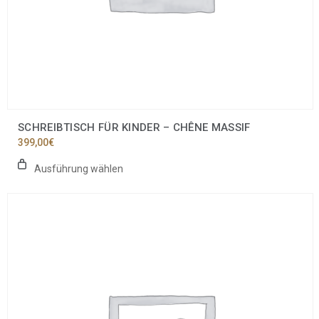
SCHREIBTISCH FÜR KINDER – CHÊNE MASSIF
399,00
€
Ausführung wählen
Dieses
Produkt
weist
mehrere
Varianten
auf.
Die
Optionen
können