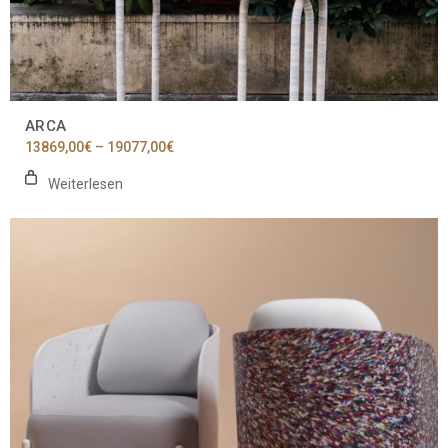
ARCA
Preisspanne:
13869,00
€
–
19077,00
€
13869,00€
bis
Weiterlesen
19077,00€