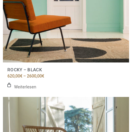
ROCKY – BLACK
Preisspanne:
620,00
€
–
2600,00
€
620,00€
bis
Weiterlesen
2600,00€