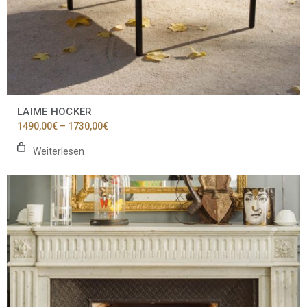
LAIME HOCKER
Preisspanne:
1490,00
€
–
1730,00
€
1490,00€
bis
Weiterlesen
1730,00€