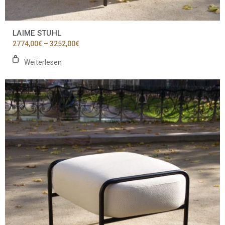
LAIME STUHL
Preisspanne:
2774,00
€
–
3252,00
€
2774,00€
bis
Weiterlesen
3252,00€