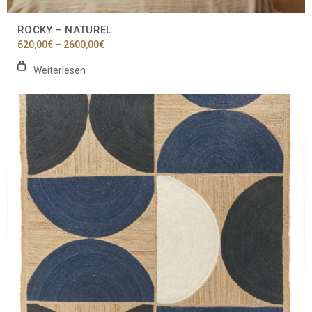
ROCKY – NATUREL
Preisspanne:
620,00
€
–
2600,00
€
620,00€
bis
Weiterlesen
2600,00€