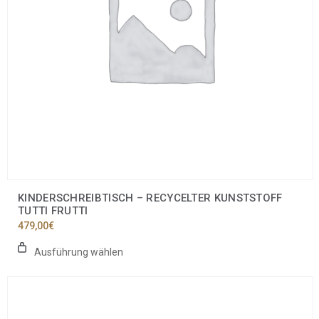
auf
der
Produktseite
gewählt
werden
KINDERSCHREIBTISCH – RECYCELTER KUNSTSTOFF
TUTTI FRUTTI
479,00
€
Ausführung wählen