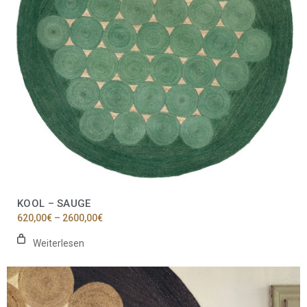
KOOL – SAUGE
Preisspanne:
620,00
€
–
2600,00
€
620,00€
bis
Weiterlesen
2600,00€