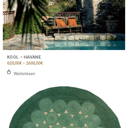
KOOL – HAVANE
Preisspanne:
620,00
€
–
2600,00
€
620,00€
bis
Weiterlesen
2600,00€