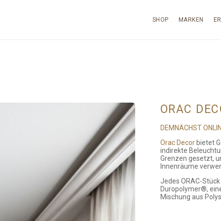
SHOP
MARKEN
E
ORAC DEC
DEMNÄCHST ONLIN
Orac Decor
bietet G
indirekte Beleucht
Grenzen gesetzt, un
Innenräume verwend
Jedes ORAC-Stück w
Duropolymer®, eine
Mischung aus Polyst