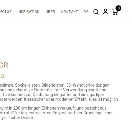
0
RFOLGE
INSPIRATION
ÜBER
KONTAKT
DE
Search
Account
Items
in
cart:
0
OR
E!
esimse, Sockelleisten, Bilderleisten, 3D-Wandverkleidungen,
ung und dekorative Elemente. Ihrer Verwendung sind keine
d sie können zur Gestaltung eleganter und einzigartiger
et werden. Klassischer oder moderner Effekt, alles ist möglich.
ird in 200 cm langen Einheiten verkauft und besteht aus
m stoßfesten, extrudierten Polymer auf der Grundlage einer
yrol hoher Dichte.