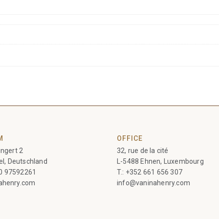
M
OFFICE
ngert 2
32, rue de la cité
el, Deutschland
L-5488 Ehnen, Luxembourg
60 97592261
T.:
+352 661 656 307
ahenry.com
info@vaninahenry.com