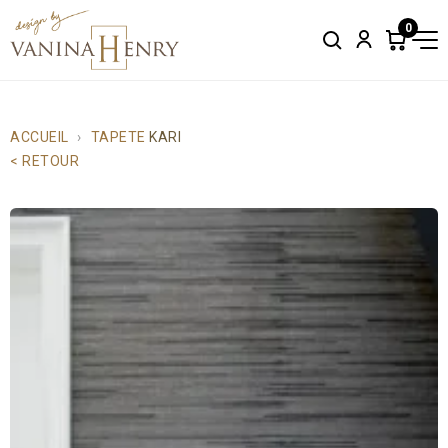
0
Search
Account
Items
in
cart:
0
ACCUEIL
TAPETE
KARI
< RETOUR