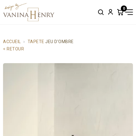
0
Search
Account
Items
in
cart:
0
ACCUEIL
TAPETE
JEU D’OMBRE
< RETOUR