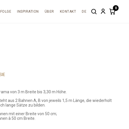
0
RFOLGE
INSPIRATION
ÜBER
KONTAKT
DE
Search
Account
Items
in
cart:
0
SIE
rama von 3 m Breite bis 3,30 m Höhe.
eht aus 2 Bahnen A, B von jeweils 1,5 m Länge, die wiederholt
ch lange Sätze zu bilden.
hnen mit einer Breite von 50 cm;
hnen à 50 cm Breite.