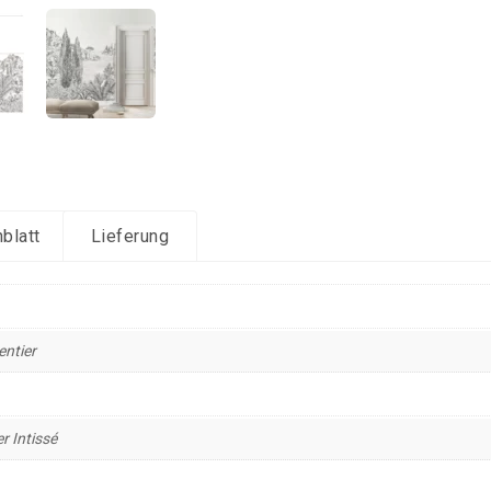
blatt
Lieferung
entier
r Intissé