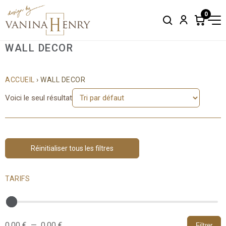
0
Search
Account
Items
in
cart:
WALL DECOR
0
ACCUEIL
› WALL DECOR
Voici le seul résultat
Réinitialiser tous les filtres
TARIFS
0,00 €
—
0,00 €
Filtrer