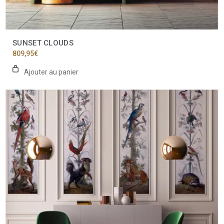
SUNSET CLOUDS
809,95
€
Ajouter au panier
Ce
produit
a
plusieurs
variations.
Les
options
peuvent
être
choisies
sur
la
page
du