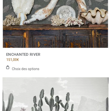
page
du
produit
ENCHANTED RIVER
151,00
€
Choix des options