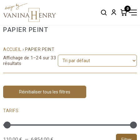
0
Search
Account
Items
in
cart:
PAPIER PEINT
0
ACCUEIL
› PAPIER PEINT
Affichage de 1–24 sur 33
résultats
Réinitialiser tous les filtres
TARIFS
110,00 €
—
6 854,00 €
Filtrer