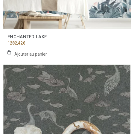
ENCHANTED LAKE
1282,42
€
Ajouter au panier
Ce
produit
a
plusieurs
variations.
Les
options
peuvent
être
choisies
sur
la